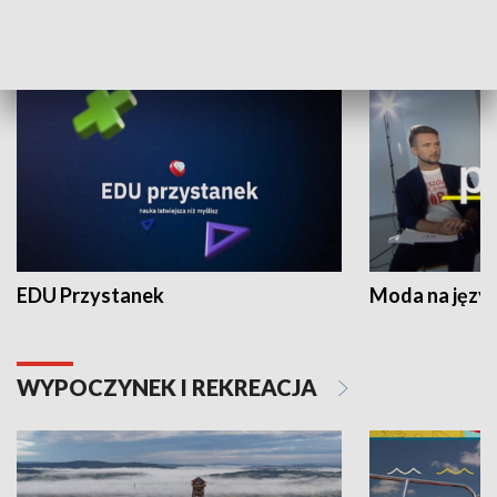
NAUKA I EDUKACJA
EDU Przystanek
Moda na język
WYPOCZYNEK I REKREACJA