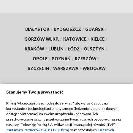
BIAŁYSTOK
/
BYDGOSZCZ
/
GDAŃSK
/
GORZÓW WLKP.
/
KATOWICE
/
KIELCE
/
KRAKÓW
/
LUBLIN
/
ŁÓDŹ
/
OLSZTYN
/
OPOLE
/
POZNAŃ
/
RZESZÓW
/
SZCZECIN
/
WARSZAWA
/
WROCŁAW
Szanujemy Twoją prywatność
Dołącz do nas:
Kliknij "Akceptuję i przechodzę do serwisu", aby wyrazić zgody na
korzystanie z technologii automatycznego śledzenia i zbierania danych,
TVP
dostęp do informacji na Twoim urządzeniu końcowym i ich
Abonament TVP
przechowywanie oraz na przetwarzanie Twoich danych osobowych przez
Regulamin TVP
nas, czyli Telewizję Polską S.A. w likwidacji (zwaną dalej również „TVP”),
Emisja w TVP
Polityka prywatności
Zaufanych Partnerów z IAB* (1201 firm)
oraz pozostałych
Zaufanych