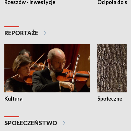
Rzeszów - inwestycje
Od pola do st
REPORTAŻE
Kultura
Społeczne
SPOŁECZEŃSTWO