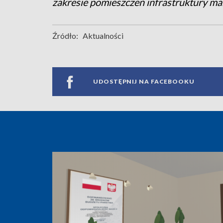
zakresie pomieszczeń infrastruktury m
Źródło:
Aktualności
UDOSTĘPNIJ NA FACEBOOKU