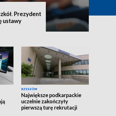
szkół. Prezydent
ę ustawy
RZESZÓW
Największe podkarpackie
ają
uczelnie zakończyły
pierwszą turę rekrutacji