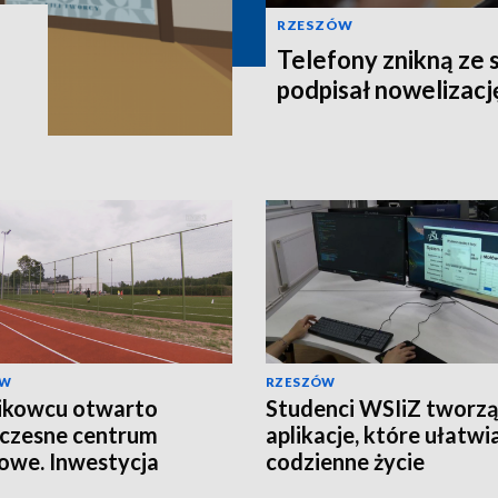
RZESZÓW
Telefony znikną ze 
podpisał nowelizacj
ÓW
RZESZÓW
ikowcu otwarto
Studenci WSIiZ tworzą
czesne centrum
aplikacje, które ułatwi
owe. Inwestycja
codzienne życie
owała ponad 2,5 mln zł