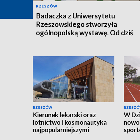
RZESZÓW
Badaczka z Uniwersytetu
Rzeszowskiego stworzyła
ogólnopolską wystawę. Od dziś
można ją oglądać online
RZESZÓW
RZESZ
Kierunek lekarski oraz
W Dz
lotnictwo i kosmonautyka
nowo
najpopularniejszymi
sport
kierunkami studiów
koszt