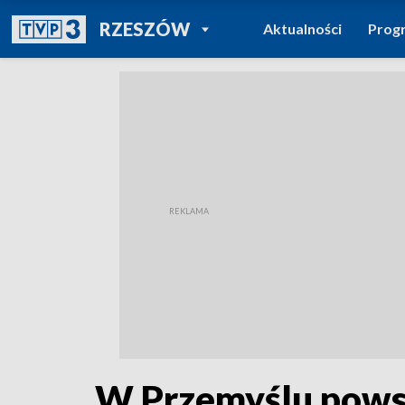
POWRÓT DO
RZESZÓW
Aktualności
Prog
TVP REGIONY
W Przemyślu powst