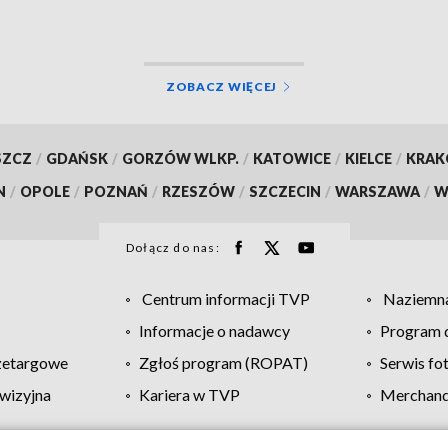
ZOBACZ WIĘCEJ
SZCZ
/
GDAŃSK
/
GORZÓW WLKP.
/
KATOWICE
/
KIELCE
/
KRA
N
/
OPOLE
/
POZNAŃ
/
RZESZÓW
/
SZCZECIN
/
WARSZAWA
/
W
Dołącz do nas:
Centrum informacji TVP
Naziemna
Informacje o nadawcy
Program d
zetargowe
Zgłoś program (ROPAT)
Serwis fo
wizyjna
Kariera w TVP
Merchandi