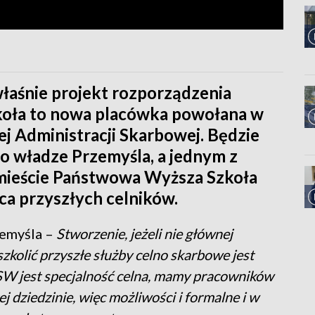
łaśnie projekt rozporządzenia
zkoła to nowa placówka powołana w
j Administracji Skarbowej. Będzie
 to władze Przemyśla, a jednym z
mieście Państwowa Wyższa Szkoła
a przyszłych celników.
zemyśla –
Stworzenie, jeżeli nie głównej
e szkolić przyszłe służby celno skarbowe jest
W jest specjalność celna, mamy pracowników
dziedzinie, więc możliwości i formalne i w