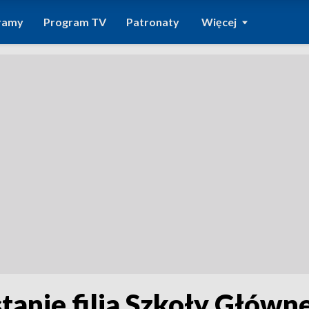
ramy
Program TV
Patronaty
Więcej
anie filia Szkoły Główn