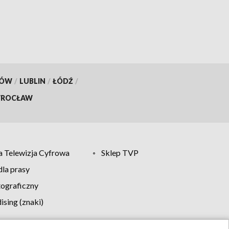
KÓW
/
LUBLIN
/
ŁÓDŹ
/
ROCŁAW
 Telewizja Cyfrowa
Sklep TVP
la prasy
tograficzny
sing (znaki)