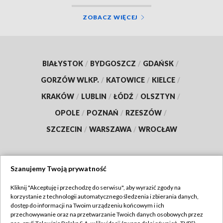
ZOBACZ WIĘCEJ
BIAŁYSTOK
/
BYDGOSZCZ
/
GDAŃSK
/
GORZÓW WLKP.
/
KATOWICE
/
KIELCE
/
KRAKÓW
/
LUBLIN
/
ŁÓDŹ
/
OLSZTYN
/
OPOLE
/
POZNAŃ
/
RZESZÓW
/
SZCZECIN
/
WARSZAWA
/
WROCŁAW
Szanujemy Twoją prywatność
Dołącz do nas:
Kliknij "Akceptuję i przechodzę do serwisu", aby wyrazić zgody na
korzystanie z technologii automatycznego śledzenia i zbierania danych,
TVP
dostęp do informacji na Twoim urządzeniu końcowym i ich
Abonament TVP
przechowywanie oraz na przetwarzanie Twoich danych osobowych przez
Regulamin TVP