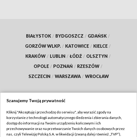
BIAŁYSTOK
/
BYDGOSZCZ
/
GDAŃSK
/
GORZÓW WLKP.
/
KATOWICE
/
KIELCE
/
KRAKÓW
/
LUBLIN
/
ŁÓDŹ
/
OLSZTYN
/
OPOLE
/
POZNAŃ
/
RZESZÓW
/
SZCZECIN
/
WARSZAWA
/
WROCŁAW
Szanujemy Twoją prywatność
Dołącz do nas:
Kliknij "Akceptuję i przechodzę do serwisu", aby wyrazić zgody na
korzystanie z technologii automatycznego śledzenia i zbierania danych,
TVP
dostęp do informacji na Twoim urządzeniu końcowym i ich
Abonament TVP
przechowywanie oraz na przetwarzanie Twoich danych osobowych przez
Regulamin TVP
nas, czyli Telewizję Polską S.A. w likwidacji (zwaną dalej również „TVP”),