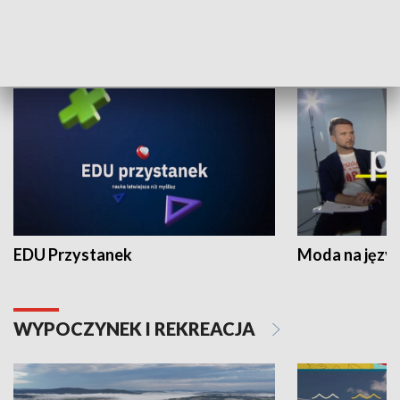
NAUKA I EDUKACJA
EDU Przystanek
Moda na język
WYPOCZYNEK I REKREACJA