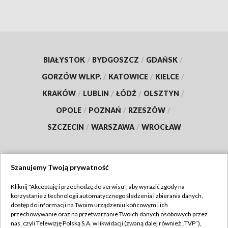
BIAŁYSTOK
/
BYDGOSZCZ
/
GDAŃSK
/
GORZÓW WLKP.
/
KATOWICE
/
KIELCE
/
KRAKÓW
/
LUBLIN
/
ŁÓDŹ
/
OLSZTYN
/
OPOLE
/
POZNAŃ
/
RZESZÓW
/
SZCZECIN
/
WARSZAWA
/
WROCŁAW
Szanujemy Twoją prywatność
Dołącz do nas:
Kliknij "Akceptuję i przechodzę do serwisu", aby wyrazić zgody na
korzystanie z technologii automatycznego śledzenia i zbierania danych,
TVP
dostęp do informacji na Twoim urządzeniu końcowym i ich
Abonament TVP
przechowywanie oraz na przetwarzanie Twoich danych osobowych przez
Regulamin TVP
nas, czyli Telewizję Polską S.A. w likwidacji (zwaną dalej również „TVP”),