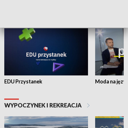
NAUKA I EDUKACJA
EDU Przystanek
Moda na język
WYPOCZYNEK I REKREACJA