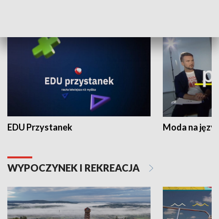
NAUKA I EDUKACJA
EDU Przystanek
Moda na język
WYPOCZYNEK I REKREACJA