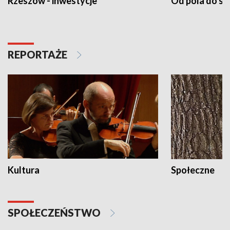
Rzeszów - inwestycje
Od pola do st
REPORTAŻE
Kultura
Społeczne
SPOŁECZEŃSTWO