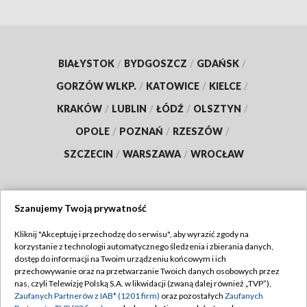
BIAŁYSTOK
/
BYDGOSZCZ
/
GDAŃSK
/
GORZÓW WLKP.
/
KATOWICE
/
KIELCE
/
KRAKÓW
/
LUBLIN
/
ŁÓDŹ
/
OLSZTYN
/
OPOLE
/
POZNAŃ
/
RZESZÓW
/
SZCZECIN
/
WARSZAWA
/
WROCŁAW
Szanujemy Twoją prywatność
Dołącz do nas:
Kliknij "Akceptuję i przechodzę do serwisu", aby wyrazić zgody na
korzystanie z technologii automatycznego śledzenia i zbierania danych,
TVP
dostęp do informacji na Twoim urządzeniu końcowym i ich
Abonament TVP
przechowywanie oraz na przetwarzanie Twoich danych osobowych przez
Regulamin TVP
nas, czyli Telewizję Polską S.A. w likwidacji (zwaną dalej również „TVP”),
Emisja w TVP
Polityka prywatności
Zaufanych Partnerów z IAB* (1201 firm)
oraz pozostałych
Zaufanych