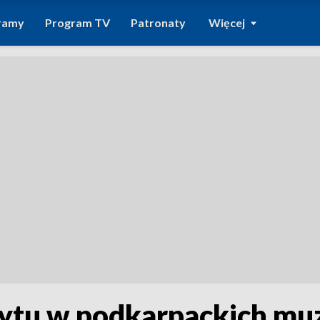
ramy
Program TV
Patronaty
Więcej
ytu w podkarpackich mu