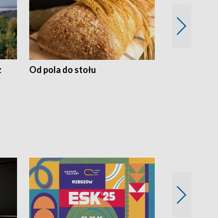
z
Od pola do stołu
50 lat ochro
przyrodnicz
Zachodnich