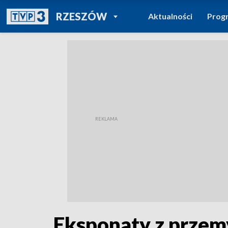
POWRÓT DO
RZESZÓW
Aktualności
Prog
TVP REGIONY
Eksponaty z przem