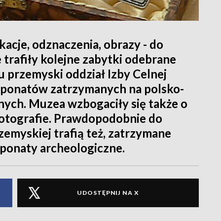
acje, odznaczenia, obrazy - do
trafiły kolejne zabytki odebrane
 przemyski oddział Izby Celnej
sponatów zatrzymanych na polsko-
znych. Muzea wzbogaciły się także o
otografie. Prawdopodobnie do
myskiej trafią też, zatrzymane
ponaty archeologiczne.
UDOSTĘPNIJ NA X