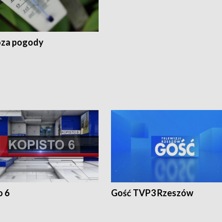
za pogody
o 6
Gość TVP3 Rzeszów