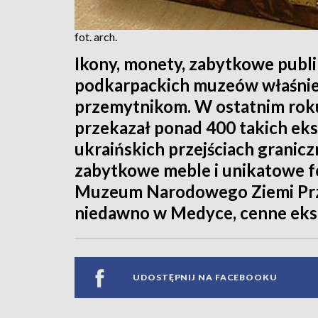
fot. arch.
Ikony, monety, zabytkowe publik
podkarpackich muzeów właśnie 
przemytnikom. W ostatnim roku
przekazał ponad 400 takich ek
ukraińskich przejściach granic
zabytkowe meble i unikatowe f
Muzeum Narodowego Ziemi Prze
niedawno w Medyce, cenne eks
UDOSTĘPNIJ NA FACEBOOKU