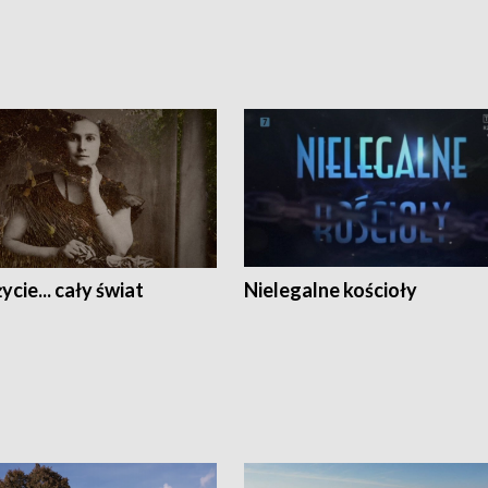
ycie... cały świat
Nielegalne kościoły