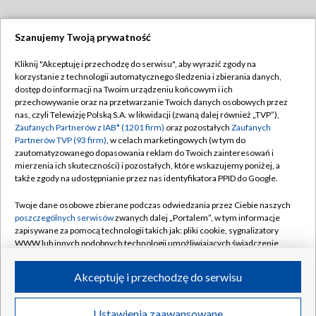
Szanujemy Twoją prywatność
Dołącz do nas:
Kliknij "Akceptuję i przechodzę do serwisu", aby wyrazić zgody na
korzystanie z technologii automatycznego śledzenia i zbierania danych,
TVP
dostęp do informacji na Twoim urządzeniu końcowym i ich
Abonament TVP
przechowywanie oraz na przetwarzanie Twoich danych osobowych przez
Regulamin TVP
nas, czyli Telewizję Polską S.A. w likwidacji (zwaną dalej również „TVP”),
Emisja w TVP
Polityka prywatności
Zaufanych Partnerów z IAB* (1201 firm)
oraz pozostałych
Zaufanych
Partnerów TVP (93 firm)
, w celach marketingowych (w tym do
Centrum informacji TVP
Moje zgody
zautomatyzowanego dopasowania reklam do Twoich zainteresowań i
mierzenia ich skuteczności) i pozostałych, które wskazujemy poniżej, a
Naziemna Telewizja Cyfrowa
Pomoc
także zgody na udostępnianie przez nas identyfikatora PPID do Google.
Sklep TVP
Biuro reklamy
Twoje dane osobowe zbierane podczas odwiedzania przez Ciebie naszych
Rada Programowa
Kontakt
poszczególnych serwisów
zwanych dalej „Portalem”, w tym informacje
zapisywane za pomocą technologii takich jak: pliki cookie, sygnalizatory
System NOS
WWW lub innych podobnych technologii umożliwiających świadczenie
dopasowanych i bezpiecznych usług, personalizację treści oraz reklam,
Informacje o nadawcy
Kanały
udostępnianie funkcji mediów społecznościowych oraz analizowanie
Akceptuję i przechodzę do serwisu
ruchu w Internecie.
Program dla prasy
©2026 Telewizja Polska S.A. w likwidacji
Biuro Reklamy
Twoje dane osobowe zbierane podczas odwiedzania przez Ciebie
Ustawienia zaawansowane