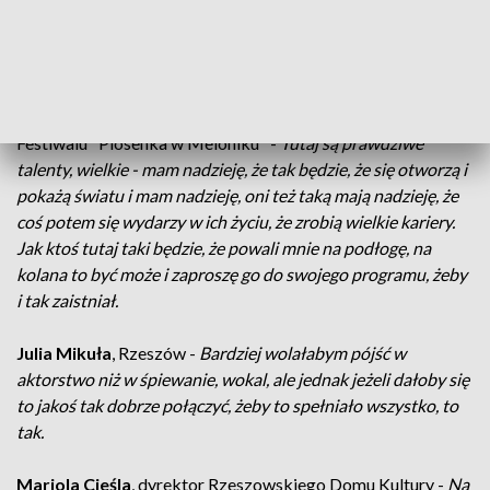
czuję się najlepiej, w takich piosenkach według mnie można
pokazać najwięcej, całym sobą, jeśli chodzi o interpretację
tekstu.
Robert Janowski,
przewodniczący jury Ogólnopolskiego
Festiwalu "Piosenka w Meloniku" -
Tutaj są prawdziwe
talenty, wielkie - mam nadzieję, że tak będzie, że się otworzą i
pokażą światu i mam nadzieję, oni też taką mają nadzieję, że
coś potem się wydarzy w ich życiu, że zrobią wielkie kariery.
Jak ktoś tutaj taki będzie, że powali mnie na podłogę, na
kolana to być może i zaproszę go do swojego programu, żeby
i tak zaistniał.
Julia Mikuła
, Rzeszów -
Bardziej wolałabym pójść w
aktorstwo niż w śpiewanie, wokal, ale jednak jeżeli dałoby się
to jakoś tak dobrze połączyć, żeby to spełniało wszystko, to
tak.
Mariola Cieśla
, dyrektor Rzeszowskiego Domu Kultury -
Na