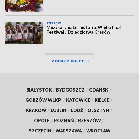
RZESZÓW
Muzyka, smaki i historia. Wielki finał
Festiwalu Dziedzictwa Kresów
ZOBACZ WIĘCEJ
BIAŁYSTOK
/
BYDGOSZCZ
/
GDAŃSK
/
GORZÓW WLKP.
/
KATOWICE
/
KIELCE
/
KRAKÓW
/
LUBLIN
/
ŁÓDŹ
/
OLSZTYN
/
OPOLE
/
POZNAŃ
/
RZESZÓW
/
SZCZECIN
/
WARSZAWA
/
WROCŁAW