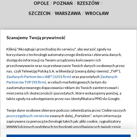
OPOLE
/
POZNAŃ
/
RZESZÓW
/
SZCZECIN
/
WARSZAWA
/
WROCŁAW
Szanujemy Twoją prywatność
Dołącz do nas:
Kliknij "Akceptuję i przechodzę do serwisu", aby wyrazić zgody na
korzystanie z technologii automatycznego śledzenia i zbierania danych,
TVP
dostęp do informacji na Twoim urządzeniu końcowym i ich
Abonament TVP
przechowywanie oraz na przetwarzanie Twoich danych osobowych przez
Regulamin TVP
nas, czyli Telewizję Polską S.A. w likwidacji (zwaną dalej również „TVP”),
Emisja w TVP
Polityka prywatności
Zaufanych Partnerów z IAB* (1201 firm)
oraz pozostałych
Zaufanych
Partnerów TVP (93 firm)
, w celach marketingowych (w tym do
Centrum informacji TVP
Moje zgody
zautomatyzowanego dopasowania reklam do Twoich zainteresowań i
mierzenia ich skuteczności) i pozostałych, które wskazujemy poniżej, a
Naziemna Telewizja Cyfrowa
Pomoc
także zgody na udostępnianie przez nas identyfikatora PPID do Google.
Sklep TVP
Biuro reklamy
Twoje dane osobowe zbierane podczas odwiedzania przez Ciebie naszych
Rada Programowa
Kontakt
poszczególnych serwisów
zwanych dalej „Portalem”, w tym informacje
zapisywane za pomocą technologii takich jak: pliki cookie, sygnalizatory
System NOS
WWW lub innych podobnych technologii umożliwiających świadczenie
dopasowanych i bezpiecznych usług, personalizację treści oraz reklam,
Informacje o nadawcy
Kanały