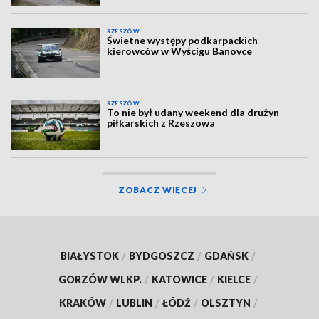
RZESZÓW
Świetne występy podkarpackich
kierowców w Wyścigu Banovce
RZESZÓW
To nie był udany weekend dla drużyn
piłkarskich z Rzeszowa
ZOBACZ WIĘCEJ
BIAŁYSTOK
/
BYDGOSZCZ
/
GDAŃSK
/
GORZÓW WLKP.
/
KATOWICE
/
KIELCE
/
KRAKÓW
/
LUBLIN
/
ŁÓDŹ
/
OLSZTYN
/