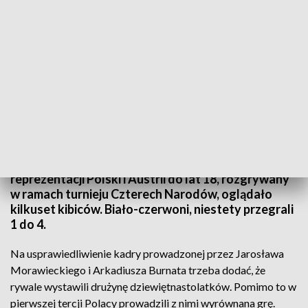
Mecz reprezentacji Polski i Austrii do lat 18. Turniej Czterech Narodów
Do sanockiej Areny wrócił hokej. Mecz
reprezentacji Polski i Austrii do lat 18, rozgrywany
w ramach turnieju Czterech Narodów, oglądało
kilkuset kibiców. Biało-czerwoni, niestety przegrali
1 do 4.
Na usprawiedliwienie kadry prowadzonej przez Jarosława
Morawieckiego i Arkadiusza Burnata trzeba dodać, że
rywale wystawili drużynę dziewiętnastolatków. Pomimo to w
pierwszej tercji Polacy prowadzili z nimi wyrównana grę.