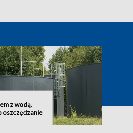
lem z wodą.
o oszczędzanie