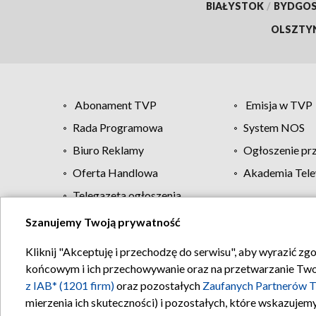
BIAŁYSTOK
/
BYDGO
OLSZTY
Abonament TVP
Emisja w TVP
Rada Programowa
System NOS
Biuro Reklamy
Ogłoszenie pr
Oferta Handlowa
Akademia Tele
Telegazeta ogłoszenia
Szanujemy Twoją prywatność
Regulamin TVP
Kliknij "Akceptuję i przechodzę do serwisu", aby wyrazić zg
końcowym i ich przechowywanie oraz na przetwarzanie Twoich
z IAB* (1201 firm)
oraz pozostałych
Zaufanych Partnerów T
mierzenia ich skuteczności) i pozostałych, które wskazujemy