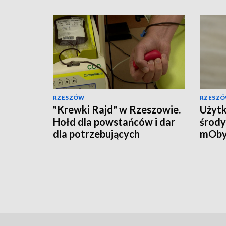
RZESZÓW
RZESZ
"Krewki Rajd" w Rzeszowie.
Użytk
Hołd dla powstańców i dar
środy
dla potrzebujących
mOby
przyw
doku