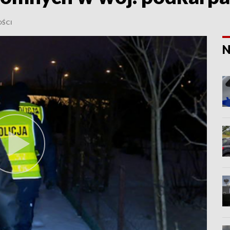
ŚCI
N