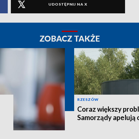
UDOSTĘPNIJ NA X
ZOBACZ TAKŻE
RZESZÓW
Coraz większy prob
Samorządy apelują 