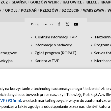
SZCZ
/
GDAŃSK
/
GORZÓW WLKP.
/
KATOWICE
/
KIELCE
/
KRA
N
/
OPOLE
/
POZNAŃ
/
RZESZÓW
/
SZCZECIN
/
WARSZAWA
/
W
Dołącz do nas:
Centrum informacji TVP
Naziemna
Informacje o nadawcy
Program d
zetargowe
Zgłoś program (ROPAT)
Serwis fo
wizyjna
Kariera w TVP
Merchandi
Polityka prywatności
Moje zgody
Pomoc
Biuro re
ody na korzystanie z technologii automatycznego śledzenia i zbie
 danych osobowych przez nas, czyli Telewizję Polską S.A. w likw
VP (93 firm)
, w celach marketingowych (w tym do zautomatyzow
 poniżej, a także zgody na udostępnianie przez nas identyfikator