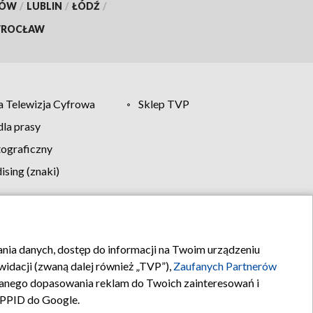
KÓW
/
LUBLIN
/
ŁÓDŹ
/
ROCŁAW
 Telewizja Cyfrowa
Sklep TVP
la prasy
tograficzny
sing (znaki)
klamy
Kontakt
rania danych, dostęp do informacji na Twoim urządzeniu
idacji (zwaną dalej również „TVP”),
Zaufanych Partnerów
anego dopasowania reklam do Twoich zainteresowań i
a PPID do Google.