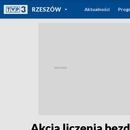
POWRÓT DO
RZESZÓW
Aktualności
Prog
TVP REGIONY
Akcja liczenia be