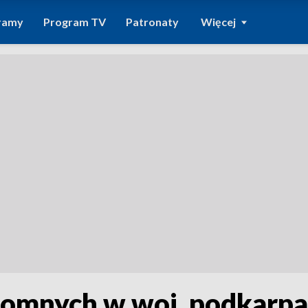
ramy
Program TV
Patronaty
Więcej
zdomnych w woj. podkarp