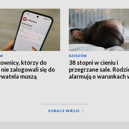
ÓW
RZESZÓW
ownicy, którzy do
38 stopni w cieniu i
 nie zalogowali się do
przegrzane sale. Rodzi
watela muszą
alarmują o warunkach 
rócić ważność
szpitalu
mentów
ZOBACZ WIĘCEJ