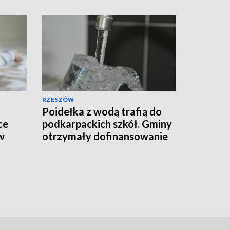
RZESZÓW
Poidełka z wodą trafią do
ce
podkarpackich szkół. Gminy
w
otrzymały dofinansowanie