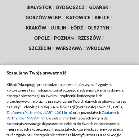
BIAŁYSTOK
/
BYDGOSZCZ
/
GDAŃSK
/
GORZÓW WLKP.
/
KATOWICE
/
KIELCE
/
KRAKÓW
/
LUBLIN
/
ŁÓDŹ
/
OLSZTYN
/
OPOLE
/
POZNAŃ
/
RZESZÓW
/
SZCZECIN
/
WARSZAWA
/
WROCŁAW
Szanujemy Twoją prywatność
Dołącz do nas:
Kliknij "Akceptuję i przechodzę do serwisu", aby wyrazić zgody na
korzystanie z technologii automatycznego śledzenia i zbierania danych,
TVP
dostęp do informacji na Twoim urządzeniu końcowym i ich
Abonament TVP
przechowywanie oraz na przetwarzanie Twoich danych osobowych przez
Regulamin TVP
nas, czyli Telewizję Polską S.A. w likwidacji (zwaną dalej również „TVP”),
Emisja w TVP
Polityka prywatności
Zaufanych Partnerów z IAB* (1201 firm)
oraz pozostałych
Zaufanych
Partnerów TVP (93 firm)
, w celach marketingowych (w tym do
Centrum informacji TVP
Moje zgody
zautomatyzowanego dopasowania reklam do Twoich zainteresowań i
mierzenia ich skuteczności) i pozostałych, które wskazujemy poniżej, a
Naziemna Telewizja Cyfrowa
Pomoc
także zgody na udostępnianie przez nas identyfikatora PPID do Google.