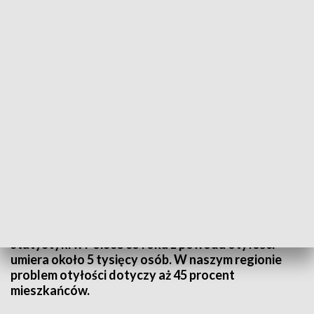
Podkarpackie Centrum Leczenia Otyłości w Rzeszowie
Rzeszowski szpital Pro-Familia otworzył pierwsze
na Podkarpaciu Centrum Leczenia Otyłości.
Proponuje operacje zmniejszenia żołądka. Będą
wykonywane w ramach kontraktu z Narodowym
Funduszem Zdrowia, czyli bezpłatnie. Jak pokazują
statystyki w Polsce co roku z powodu otyłości
umiera około 5 tysięcy osób. W naszym regionie
problem otyłości dotyczy aż 45 procent
mieszkańców.