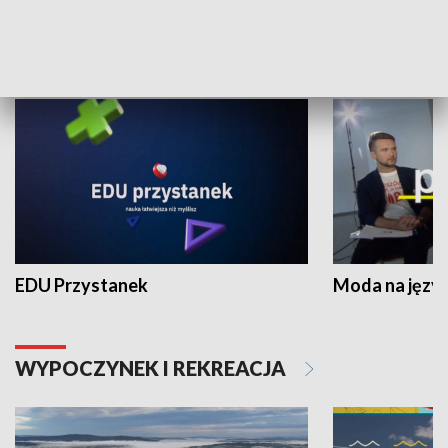
NAUKA I EDUKACJA
EDU Przystanek
Moda na język
WYPOCZYNEK I REKREACJA