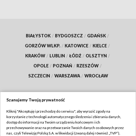
BIAŁYSTOK
/
BYDGOSZCZ
/
GDAŃSK
/
GORZÓW WLKP.
/
KATOWICE
/
KIELCE
/
KRAKÓW
/
LUBLIN
/
ŁÓDŹ
/
OLSZTYN
/
OPOLE
/
POZNAŃ
/
RZESZÓW
/
SZCZECIN
/
WARSZAWA
/
WROCŁAW
Szanujemy Twoją prywatność
Dołącz do nas:
Kliknij "Akceptuję i przechodzę do serwisu", aby wyrazić zgody na
korzystanie z technologii automatycznego śledzenia i zbierania danych,
TVP
dostęp do informacji na Twoim urządzeniu końcowym i ich
Abonament TVP
przechowywanie oraz na przetwarzanie Twoich danych osobowych przez
Regulamin TVP
nas, czyli Telewizję Polską S.A. w likwidacji (zwaną dalej również „TVP”),