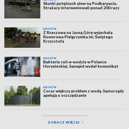
Skutki potężnych ulew na Podkarpaciu.
Strażacy interweniowali ponad 200 razy
RZESZÓW
Z Rzeszowa na Jasną Górę wyjechała
Rowerowa Pielgrzymka im. Świętego
Krzysztofa
RZESZÓW
Bakterie coli w wodzie w Polance
Horynieckiej. Sanepid wydał komunikat
RZESZÓW
Coraz większy problem z wodą. Samorządy
apelują o oszczędzanie
ZOBACZ WIĘCEJ