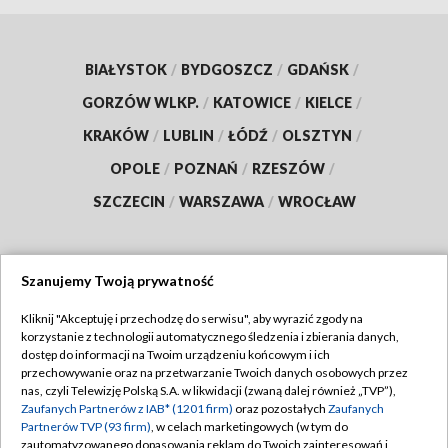
BIAŁYSTOK
/
BYDGOSZCZ
/
GDAŃSK
/
GORZÓW WLKP.
/
KATOWICE
/
KIELCE
/
KRAKÓW
/
LUBLIN
/
ŁÓDŹ
/
OLSZTYN
/
OPOLE
/
POZNAŃ
/
RZESZÓW
/
SZCZECIN
/
WARSZAWA
/
WROCŁAW
Szanujemy Twoją prywatność
Dołącz do nas:
Kliknij "Akceptuję i przechodzę do serwisu", aby wyrazić zgody na
korzystanie z technologii automatycznego śledzenia i zbierania danych,
TVP
dostęp do informacji na Twoim urządzeniu końcowym i ich
Abonament TVP
przechowywanie oraz na przetwarzanie Twoich danych osobowych przez
Regulamin TVP
nas, czyli Telewizję Polską S.A. w likwidacji (zwaną dalej również „TVP”),
Emisja w TVP
Polityka prywatności
Zaufanych Partnerów z IAB* (1201 firm)
oraz pozostałych
Zaufanych
Partnerów TVP (93 firm)
, w celach marketingowych (w tym do
Centrum informacji TVP
Moje zgody
zautomatyzowanego dopasowania reklam do Twoich zainteresowań i