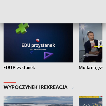
NAUKA I EDUKACJA
EDU Przystanek
Moda na język
WYPOCZYNEK I REKREACJA