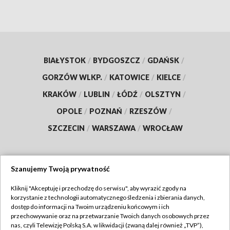
BIAŁYSTOK
/
BYDGOSZCZ
/
GDAŃSK
/
GORZÓW WLKP.
/
KATOWICE
/
KIELCE
/
KRAKÓW
/
LUBLIN
/
ŁÓDŹ
/
OLSZTYN
/
OPOLE
/
POZNAŃ
/
RZESZÓW
/
SZCZECIN
/
WARSZAWA
/
WROCŁAW
Szanujemy Twoją prywatność
Dołącz do nas:
Kliknij "Akceptuję i przechodzę do serwisu", aby wyrazić zgody na
korzystanie z technologii automatycznego śledzenia i zbierania danych,
TVP
dostęp do informacji na Twoim urządzeniu końcowym i ich
Abonament TVP
przechowywanie oraz na przetwarzanie Twoich danych osobowych przez
Regulamin TVP
nas, czyli Telewizję Polską S.A. w likwidacji (zwaną dalej również „TVP”),