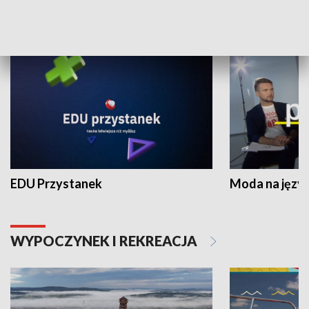
NAUKA I EDUKACJA
EDU Przystanek
Moda na język
WYPOCZYNEK I REKREACJA