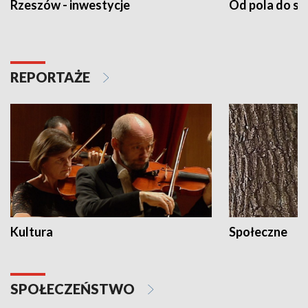
Rzeszów - inwestycje
Od pola do st
REPORTAŻE
Kultura
Społeczne
SPOŁECZEŃSTWO