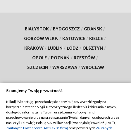
BIAŁYSTOK
/
BYDGOSZCZ
/
GDAŃSK
/
GORZÓW WLKP.
/
KATOWICE
/
KIELCE
/
KRAKÓW
/
LUBLIN
/
ŁÓDŹ
/
OLSZTYN
/
OPOLE
/
POZNAŃ
/
RZESZÓW
/
SZCZECIN
/
WARSZAWA
/
WROCŁAW
Szanujemy Twoją prywatność
Dołącz do nas:
Kliknij "Akceptuję i przechodzę do serwisu", aby wyrazić zgody na
korzystanie z technologii automatycznego śledzenia i zbierania danych,
TVP
dostęp do informacji na Twoim urządzeniu końcowym i ich
Abonament TVP
przechowywanie oraz na przetwarzanie Twoich danych osobowych przez
Regulamin TVP
nas, czyli Telewizję Polską S.A. w likwidacji (zwaną dalej również „TVP”),
Emisja w TVP
Polityka prywatności
Zaufanych Partnerów z IAB* (1201 firm)
oraz pozostałych
Zaufanych