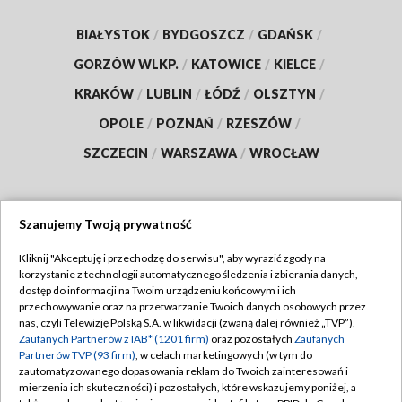
BIAŁYSTOK
/
BYDGOSZCZ
/
GDAŃSK
/
GORZÓW WLKP.
/
KATOWICE
/
KIELCE
/
KRAKÓW
/
LUBLIN
/
ŁÓDŹ
/
OLSZTYN
/
OPOLE
/
POZNAŃ
/
RZESZÓW
/
SZCZECIN
/
WARSZAWA
/
WROCŁAW
Szanujemy Twoją prywatność
Dołącz do nas:
Kliknij "Akceptuję i przechodzę do serwisu", aby wyrazić zgody na
korzystanie z technologii automatycznego śledzenia i zbierania danych,
TVP
dostęp do informacji na Twoim urządzeniu końcowym i ich
Abonament TVP
przechowywanie oraz na przetwarzanie Twoich danych osobowych przez
Regulamin TVP
nas, czyli Telewizję Polską S.A. w likwidacji (zwaną dalej również „TVP”),
Emisja w TVP
Polityka prywatności
Zaufanych Partnerów z IAB* (1201 firm)
oraz pozostałych
Zaufanych
Partnerów TVP (93 firm)
, w celach marketingowych (w tym do
Centrum informacji TVP
Moje zgody
zautomatyzowanego dopasowania reklam do Twoich zainteresowań i
mierzenia ich skuteczności) i pozostałych, które wskazujemy poniżej, a
Naziemna Telewizja Cyfrowa
Pomoc