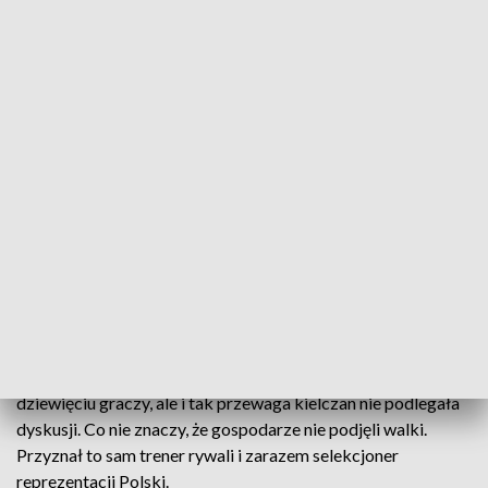
Triumf Vive Tauron Kielce w Przemyślu
Szczypiorniści Czuwaju w meczu 1/16 Pucharu
Polski gościli najlepszą drużynę w naszym kraju i w
Europie. Niespodzianki nie było. Vive Tauron Kielce
wygrało 40:26.
Faworyt tej konfrontacji był tylko jeden. Mistrz Polski i
zwycięzca Ligi Mistrzów wstąpił w grodzie nad Sanem bez
dziewięciu graczy, ale i tak przewaga kielczan nie podlegała
dyskusji. Co nie znaczy, że gospodarze nie podjęli walki.
Przyznał to sam trener rywali i zarazem selekcjoner
reprezentacji Polski.