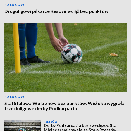
RZESZÓW
Drugoligowi piłkarze Resovii wciąż bez punktów
RZESZÓW
Stal Stalowa Wola znów bez punktów. Wisłoka wygrała
trzecioligowe derby Podkarpacia
RZESZÓW
Derby Podkarpacia bez zwycięzcy. Stal
Mielec zremisowała ze Stalą Rzeszów