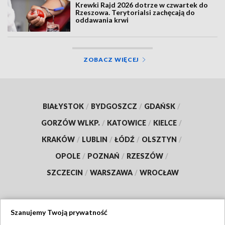
Krewki Rajd 2026 dotrze w czwartek do
Rzeszowa. Terytorialsi zachęcają do
oddawania krwi
ZOBACZ WIĘCEJ
BIAŁYSTOK
/
BYDGOSZCZ
/
GDAŃSK
/
GORZÓW WLKP.
/
KATOWICE
/
KIELCE
/
KRAKÓW
/
LUBLIN
/
ŁÓDŹ
/
OLSZTYN
/
OPOLE
/
POZNAŃ
/
RZESZÓW
/
SZCZECIN
/
WARSZAWA
/
WROCŁAW
Szanujemy Twoją prywatność
Dołącz do nas: