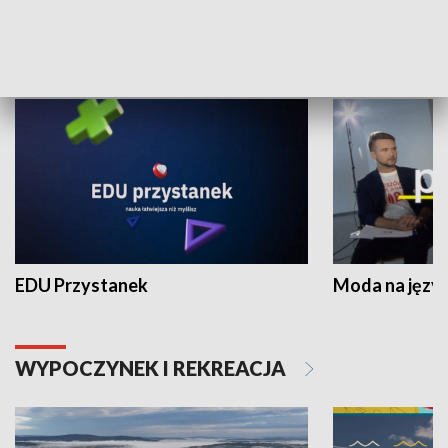
NAUKA I EDUKACJA
EDU Przystanek
Moda na język
WYPOCZYNEK I REKREACJA