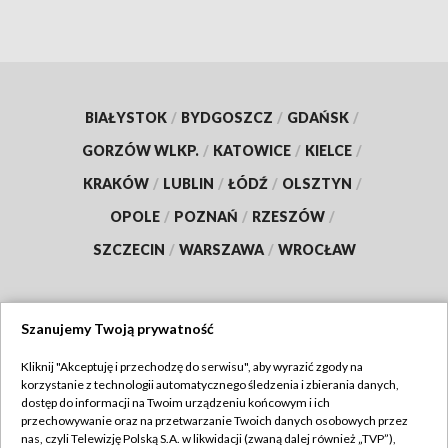
BIAŁYSTOK
/
BYDGOSZCZ
/
GDAŃSK
/
GORZÓW WLKP.
/
KATOWICE
/
KIELCE
/
KRAKÓW
/
LUBLIN
/
ŁÓDŹ
/
OLSZTYN
/
OPOLE
/
POZNAŃ
/
RZESZÓW
/
SZCZECIN
/
WARSZAWA
/
WROCŁAW
Szanujemy Twoją prywatność
Dołącz do nas:
Kliknij "Akceptuję i przechodzę do serwisu", aby wyrazić zgody na
korzystanie z technologii automatycznego śledzenia i zbierania danych,
TVP
dostęp do informacji na Twoim urządzeniu końcowym i ich
Abonament TVP
przechowywanie oraz na przetwarzanie Twoich danych osobowych przez
Regulamin TVP
nas, czyli Telewizję Polską S.A. w likwidacji (zwaną dalej również „TVP”),