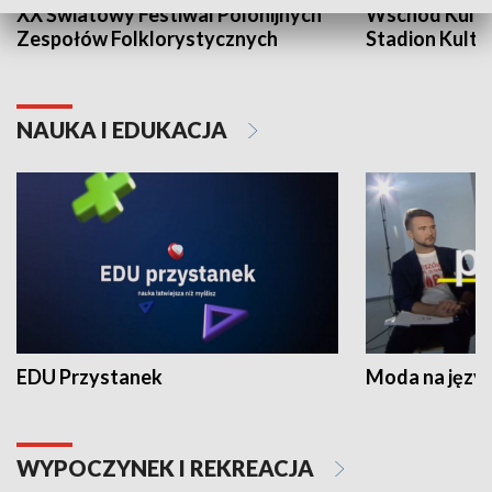
XX Światowy Festiwal Polonijnych
Wschód Kultur
Zespołów Folklorystycznych
Stadion Kultu
NAUKA I EDUKACJA
EDU Przystanek
Moda na język
WYPOCZYNEK I REKREACJA