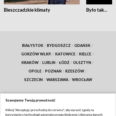
Bieszczadzkie klimaty
Było tak...
BIAŁYSTOK
/
BYDGOSZCZ
/
GDAŃSK
/
GORZÓW WLKP.
/
KATOWICE
/
KIELCE
/
KRAKÓW
/
LUBLIN
/
ŁÓDŹ
/
OLSZTYN
/
OPOLE
/
POZNAŃ
/
RZESZÓW
/
SZCZECIN
/
WARSZAWA
/
WROCŁAW
Szanujemy Twoją prywatność
Dołącz do nas:
Kliknij "Akceptuję i przechodzę do serwisu", aby wyrazić zgody na
korzystanie z technologii automatycznego śledzenia i zbierania danych,
TVP