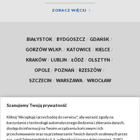
ZOBACZ WIĘCEJ
BIAŁYSTOK
/
BYDGOSZCZ
/
GDAŃSK
/
GORZÓW WLKP.
/
KATOWICE
/
KIELCE
/
KRAKÓW
/
LUBLIN
/
ŁÓDŹ
/
OLSZTYN
/
OPOLE
/
POZNAŃ
/
RZESZÓW
/
SZCZECIN
/
WARSZAWA
/
WROCŁAW
Szanujemy Twoją prywatność
Dołącz do nas:
Kliknij "Akceptuję i przechodzę do serwisu", aby wyrazić zgody na
korzystanie z technologii automatycznego śledzenia i zbierania danych,
TVP
dostęp do informacji na Twoim urządzeniu końcowym i ich
Abonament TVP
przechowywanie oraz na przetwarzanie Twoich danych osobowych przez
Regulamin TVP
nas, czyli Telewizję Polską S.A. w likwidacji (zwaną dalej również „TVP”),