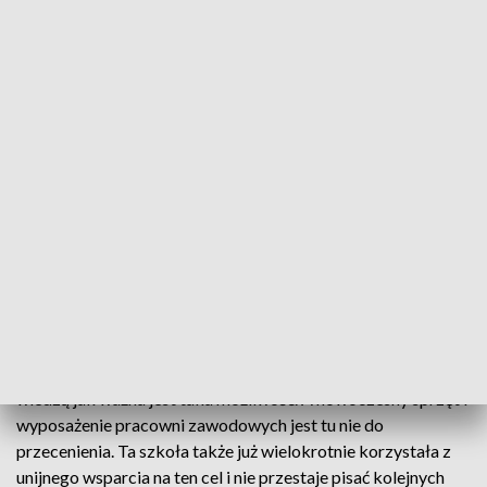
Powiatowe Centrum Kształcenia Praktycznego i Edukacji
Zawodowej w Łańcucie to kilkanaście milionów złotych
zainwestowanych w nowoczesne maszyny i komputery ze
specjalistycznym oprogramowaniem. To dzięki tak
wyposażonym pracowniom zawodowym jakość kształcenia
wygląda teraz całkiem inaczej niż jeszcze kilka lat temu.
Uczniowie mają dostęp do najnowocześniejszych urządzeń i
technologii. Unijne dofinansowanie miało tu ogromne
znaczenie. To dzięki niemu wyposażenie pracowni jest takie
jak w najnowocześniejszych podkarpackich firmach, a
czasem nawet lepsze, co znacznie zwiększa szanse na coraz
bardziej wymagającym rynku pracy.
Uczniowie Zespołu Szkół Samochodowych w Rzeszowie już
wiedzą jak ważna jest taka możliwość. A nowoczesny sprzęt i
wyposażenie pracowni zawodowych jest tu nie do
przecenienia. Ta szkoła także już wielokrotnie korzystała z
unijnego wsparcia na ten cel i nie przestaje pisać kolejnych