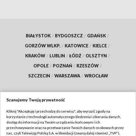
BIAŁYSTOK
/
BYDGOSZCZ
/
GDAŃSK
/
GORZÓW WLKP.
/
KATOWICE
/
KIELCE
/
KRAKÓW
/
LUBLIN
/
ŁÓDŹ
/
OLSZTYN
/
OPOLE
/
POZNAŃ
/
RZESZÓW
/
SZCZECIN
/
WARSZAWA
/
WROCŁAW
Szanujemy Twoją prywatność
Dołącz do nas:
Kliknij "Akceptuję i przechodzę do serwisu", aby wyrazić zgody na
korzystanie z technologii automatycznego śledzenia i zbierania danych,
TVP
dostęp do informacji na Twoim urządzeniu końcowym i ich
Abonament TVP
przechowywanie oraz na przetwarzanie Twoich danych osobowych przez
Regulamin TVP
nas, czyli Telewizję Polską S.A. w likwidacji (zwaną dalej również „TVP”),