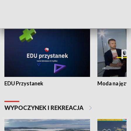
NAUKA I EDUKACJA
EDU Przystanek
Moda na język
WYPOCZYNEK I REKREACJA