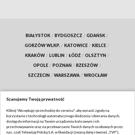
BIAŁYSTOK
/
BYDGOSZCZ
/
GDAŃSK
/
GORZÓW WLKP.
/
KATOWICE
/
KIELCE
/
KRAKÓW
/
LUBLIN
/
ŁÓDŹ
/
OLSZTYN
/
OPOLE
/
POZNAŃ
/
RZESZÓW
/
SZCZECIN
/
WARSZAWA
/
WROCŁAW
Szanujemy Twoją prywatność
Dołącz do nas:
Kliknij "Akceptuję i przechodzę do serwisu", aby wyrazić zgody na
korzystanie z technologii automatycznego śledzenia i zbierania danych,
TVP
dostęp do informacji na Twoim urządzeniu końcowym i ich
Abonament TVP
przechowywanie oraz na przetwarzanie Twoich danych osobowych przez
Regulamin TVP
nas, czyli Telewizję Polską S.A. w likwidacji (zwaną dalej również „TVP”),