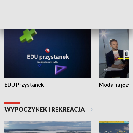
NAUKA I EDUKACJA
EDU Przystanek
Moda na język
WYPOCZYNEK I REKREACJA