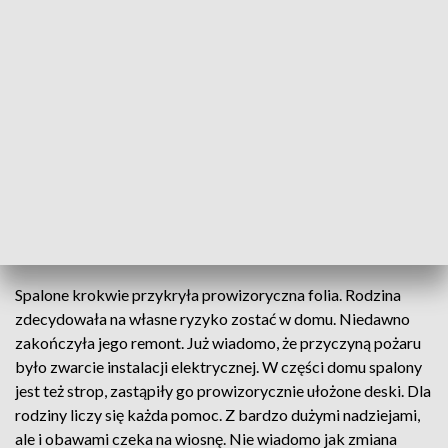
Pani Irena Galant: "To było w dzień do południa. O 10 ja
poszłam do mamy, bo mam 90-cioletnią, noszę jej obiady. I
doszłam do mojej koleżanki, ona mówi wsiadaj do
samochodu, bo się u ciebie pali. Jak przyjechałam było pełno
straży, ludzie wynosili wszystko, dym.." Zdzisław Galant: "No
cały dach jest praktycznie spalony, nadaje się do całkowitej
rozbiórki. Jest to wszystko zamarznięte, jest to basen jak
przyjdą roztopy zacznie się wszystko lać do środka. Jest
spalona cała łazienka, syna pokój, korytarz i krokwie tyle co
się trzymają."
Spalone krokwie przykryła prowizoryczna folia. Rodzina
zdecydowała na własne ryzyko zostać w domu. Niedawno
zakończyła jego remont. Już wiadomo, że przyczyną pożaru
było zwarcie instalacji elektrycznej. W części domu spalony
jest też strop, zastąpiły go prowizorycznie ułożone deski. Dla
rodziny liczy się każda pomoc. Z bardzo dużymi nadziejami,
ale i obawami czeka na wiosnę. Nie wiadomo jak zmiana