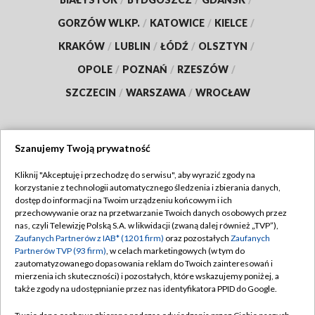
GORZÓW WLKP.
/
KATOWICE
/
KIELCE
/
KRAKÓW
/
LUBLIN
/
ŁÓDŹ
/
OLSZTYN
/
OPOLE
/
POZNAŃ
/
RZESZÓW
/
SZCZECIN
/
WARSZAWA
/
WROCŁAW
Szanujemy Twoją prywatność
Dołącz do nas:
Kliknij "Akceptuję i przechodzę do serwisu", aby wyrazić zgody na
korzystanie z technologii automatycznego śledzenia i zbierania danych,
TVP
dostęp do informacji na Twoim urządzeniu końcowym i ich
Abonament TVP
przechowywanie oraz na przetwarzanie Twoich danych osobowych przez
Regulamin TVP
nas, czyli Telewizję Polską S.A. w likwidacji (zwaną dalej również „TVP”),
Emisja w TVP
Polityka prywatności
Zaufanych Partnerów z IAB* (1201 firm)
oraz pozostałych
Zaufanych
Partnerów TVP (93 firm)
, w celach marketingowych (w tym do
Centrum informacji TVP
Moje zgody
zautomatyzowanego dopasowania reklam do Twoich zainteresowań i
mierzenia ich skuteczności) i pozostałych, które wskazujemy poniżej, a
Naziemna Telewizja Cyfrowa
Pomoc
także zgody na udostępnianie przez nas identyfikatora PPID do Google.
Sklep TVP
Biuro reklamy