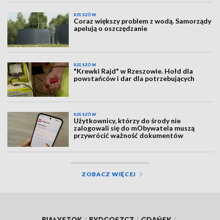
RZESZÓW
Coraz większy problem z wodą. Samorządy
apelują o oszczędzanie
RZESZÓW
"Krewki Rajd" w Rzeszowie. Hołd dla
powstańców i dar dla potrzebujących
RZESZÓW
Użytkownicy, którzy do środy nie
zalogowali się do mObywatela muszą
przywrócić ważność dokumentów
ZOBACZ WIĘCEJ
BIAŁYSTOK
/
BYDGOSZCZ
/
GDAŃSK
/