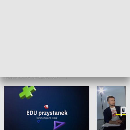
XX Światowy Festiwal Polonijnych
Wschód Kultur
Zespołów Folklorystycznych
Stadion Kultu
NAUKA I EDUKACJA