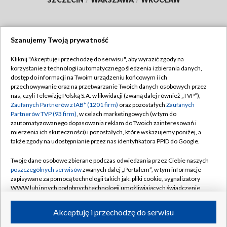
Szanujemy Twoją prywatność
Dołącz do nas:
Kliknij "Akceptuję i przechodzę do serwisu", aby wyrazić zgody na
korzystanie z technologii automatycznego śledzenia i zbierania danych,
TVP
dostęp do informacji na Twoim urządzeniu końcowym i ich
Abonament TVP
przechowywanie oraz na przetwarzanie Twoich danych osobowych przez
Regulamin TVP
nas, czyli Telewizję Polską S.A. w likwidacji (zwaną dalej również „TVP”),
Emisja w TVP
Polityka prywatności
Zaufanych Partnerów z IAB* (1201 firm)
oraz pozostałych
Zaufanych
Partnerów TVP (93 firm)
, w celach marketingowych (w tym do
Centrum informacji TVP
Moje zgody
zautomatyzowanego dopasowania reklam do Twoich zainteresowań i
mierzenia ich skuteczności) i pozostałych, które wskazujemy poniżej, a
Naziemna Telewizja Cyfrowa
Pomoc
także zgody na udostępnianie przez nas identyfikatora PPID do Google.
Sklep TVP
Biuro reklamy
Twoje dane osobowe zbierane podczas odwiedzania przez Ciebie naszych
Rada Programowa
Kontakt
poszczególnych serwisów
zwanych dalej „Portalem”, w tym informacje
zapisywane za pomocą technologii takich jak: pliki cookie, sygnalizatory
System NOS
WWW lub innych podobnych technologii umożliwiających świadczenie
dopasowanych i bezpiecznych usług, personalizację treści oraz reklam,
Informacje o nadawcy
Kanały
udostępnianie funkcji mediów społecznościowych oraz analizowanie
Akceptuję i przechodzę do serwisu
ruchu w Internecie.
Program dla prasy