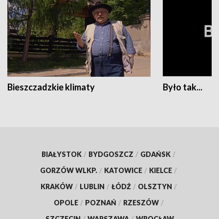
Bieszczadzkie klimaty
Było tak...
BIAŁYSTOK
/
BYDGOSZCZ
/
GDAŃSK
/
GORZÓW WLKP.
/
KATOWICE
/
KIELCE
/
KRAKÓW
/
LUBLIN
/
ŁÓDŹ
/
OLSZTYN
/
OPOLE
/
POZNAŃ
/
RZESZÓW
/
SZCZECIN
/
WARSZAWA
/
WROCŁAW