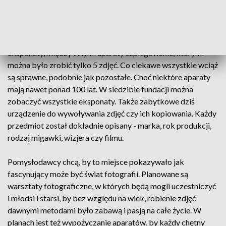
To kolekcja, której nie powstydziłoby się żadne muzeum.
Przez 10 lat tworzył ją Piotr Mądrzyk, pasjonat fotografii.
Zebrał ponad 1300 aparatów, do tego setki fotograficznych
akcesoriów i wydawnictw. Są wśród nich wyjątkowo cenne
eksponaty, między innymi aparaty szpiegowskie, którymi
można było zrobić tylko 5 zdjęć. Co ciekawe wszystkie wciąż
są sprawne, podobnie jak pozostałe. Choć niektóre aparaty
mają nawet ponad 100 lat. W siedzibie fundacji można
zobaczyć wszystkie eksponaty. Także zabytkowe dziś
urządzenie do wywoływania zdjęć czy ich kopiowania. Każdy
przedmiot został dokładnie opisany - marka, rok produkcji,
rodzaj migawki, wizjera czy filmu.
Pomysłodawcy chcą, by to miejsce pokazywało jak
fascynujący może być świat fotografii. Planowane są
warsztaty fotograficzne, w których będą mogli uczestniczyć
i młodsi i starsi, by bez względu na wiek, robienie zdjęć
dawnymi metodami było zabawą i pasją na całe życie. W
planach jest też wypożyczanie aparatów, by każdy chętny