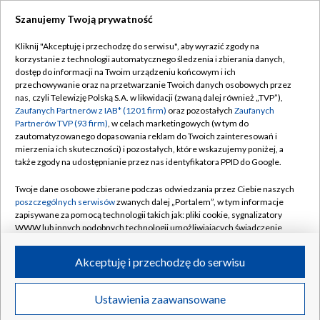
Szanujemy Twoją prywatność
Dołącz do nas:
Kliknij "Akceptuję i przechodzę do serwisu", aby wyrazić zgody na
korzystanie z technologii automatycznego śledzenia i zbierania danych,
TVP
dostęp do informacji na Twoim urządzeniu końcowym i ich
Abonament TVP
przechowywanie oraz na przetwarzanie Twoich danych osobowych przez
Regulamin TVP
nas, czyli Telewizję Polską S.A. w likwidacji (zwaną dalej również „TVP”),
Emisja w TVP
Polityka prywatności
Zaufanych Partnerów z IAB* (1201 firm)
oraz pozostałych
Zaufanych
Partnerów TVP (93 firm)
, w celach marketingowych (w tym do
Centrum informacji TVP
Moje zgody
zautomatyzowanego dopasowania reklam do Twoich zainteresowań i
mierzenia ich skuteczności) i pozostałych, które wskazujemy poniżej, a
Naziemna Telewizja Cyfrowa
Pomoc
także zgody na udostępnianie przez nas identyfikatora PPID do Google.
Sklep TVP
Biuro reklamy
Twoje dane osobowe zbierane podczas odwiedzania przez Ciebie naszych
Rada Programowa
Kontakt
poszczególnych serwisów
zwanych dalej „Portalem”, w tym informacje
zapisywane za pomocą technologii takich jak: pliki cookie, sygnalizatory
System NOS
WWW lub innych podobnych technologii umożliwiających świadczenie
dopasowanych i bezpiecznych usług, personalizację treści oraz reklam,
Informacje o nadawcy
Kanały
udostępnianie funkcji mediów społecznościowych oraz analizowanie
Akceptuję i przechodzę do serwisu
ruchu w Internecie.
Program dla prasy
©2026 Telewizja Polska S.A. w likwidacji
Biuro Reklamy
Twoje dane osobowe zbierane podczas odwiedzania przez Ciebie
Ustawienia zaawansowane
poszczególnych serwisów
na Portalu, takie jak adresy IP, identyfikatory
Ogłoszenie przetargowe
Twoich urządzeń końcowych i identyfikatory plików cookie, informacje o