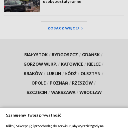
osoby zostały ranne
ZOBACZ WIĘCEJ
BIAŁYSTOK
/
BYDGOSZCZ
/
GDAŃSK
/
GORZÓW WLKP.
/
KATOWICE
/
KIELCE
/
KRAKÓW
/
LUBLIN
/
ŁÓDŹ
/
OLSZTYN
/
OPOLE
/
POZNAŃ
/
RZESZÓW
/
SZCZECIN
/
WARSZAWA
/
WROCŁAW
Szanujemy Twoją prywatność
Dołącz do nas:
Kliknij "Akceptuję i przechodzę do serwisu", aby wyrazić zgody na