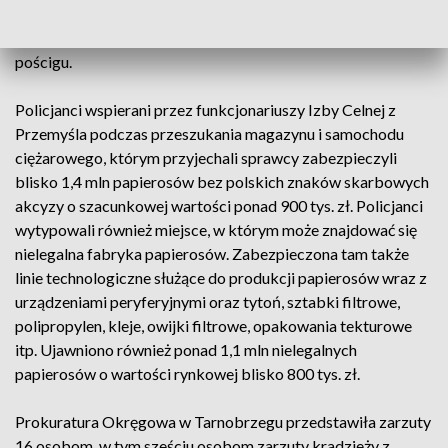
nielegalnie wyprodukowane papierosy. Na gorącym uczynku
zatrzymano trzy osoby, kolejne trzy wpadły podczas
pościgu.
Policjanci wspierani przez funkcjonariuszy Izby Celnej z
Przemyśla podczas przeszukania magazynu i samochodu
ciężarowego, którym przyjechali sprawcy zabezpieczyli
blisko 1,4 mln papierosów bez polskich znaków skarbowych
akcyzy o szacunkowej wartości ponad 900 tys. zł. Policjanci
wytypowali również miejsce, w którym może znajdować się
nielegalna fabryka papierosów. Zabezpieczona tam także
linie technologiczne służące do produkcji papierosów wraz z
urządzeniami peryferyjnymi oraz tytoń, sztabki filtrowe,
polipropylen, kleje, owijki filtrowe, opakowania tekturowe
itp. Ujawniono również ponad 1,1 mln nielegalnych
papierosów o wartości rynkowej blisko 800 tys. zł.
Prokuratura Okręgowa w Tarnobrzegu przedstawiła zarzuty
16 osobom, w tym sześciu osobom zarzuty kradzieży z