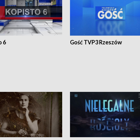
o 6
Gość TVP3 Rzeszów