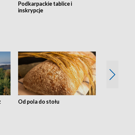
Podkarpackie tablice i
Szlakiem arc
inskrypcje
drewnianej
z
Od pola do stołu
50 lat ochro
przyrodnicz
Zachodnich