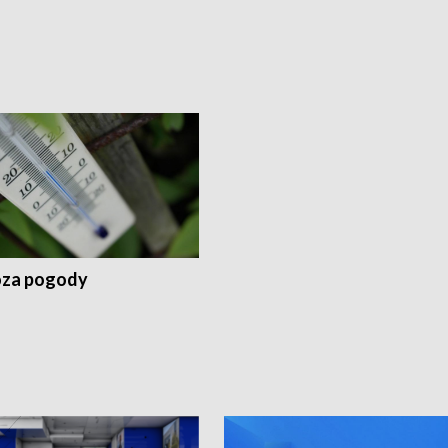
za pogody