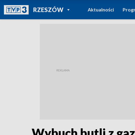
POWRÓT DO
RZESZÓW
Aktualności
Prog
TVP REGIONY
Wybuch butli z ga