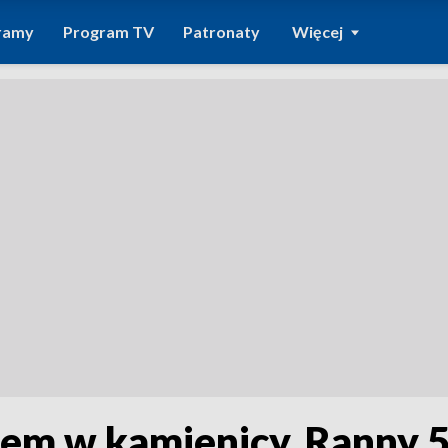
ramy
Program TV
Patronaty
Więcej
zem w kamienicy. Ranny 