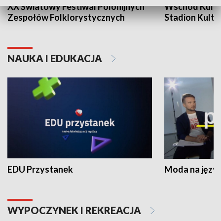
XX Światowy Festiwal Polonijnych
Wschód Kultur
Zespołów Folklorystycznych
Stadion Kultu
NAUKA I EDUKACJA
EDU Przystanek
Moda na język
WYPOCZYNEK I REKREACJA