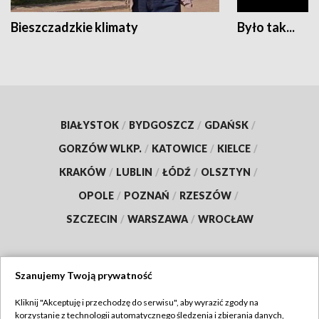
Bieszczadzkie klimaty
Było tak...
BIAŁYSTOK
/
BYDGOSZCZ
/
GDAŃSK
/
GORZÓW WLKP.
/
KATOWICE
/
KIELCE
/
KRAKÓW
/
LUBLIN
/
ŁÓDŹ
/
OLSZTYN
/
OPOLE
/
POZNAŃ
/
RZESZÓW
/
SZCZECIN
/
WARSZAWA
/
WROCŁAW
Szanujemy Twoją prywatność
Dołącz do nas:
Kliknij "Akceptuję i przechodzę do serwisu", aby wyrazić zgody na
korzystanie z technologii automatycznego śledzenia i zbierania danych,
TVP