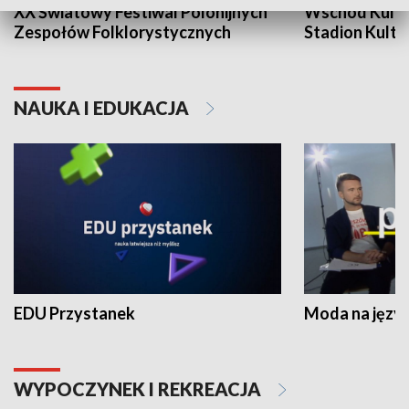
XX Światowy Festiwal Polonijnych
Wschód Kultur
Zespołów Folklorystycznych
Stadion Kultu
NAUKA I EDUKACJA
EDU Przystanek
Moda na język
WYPOCZYNEK I REKREACJA