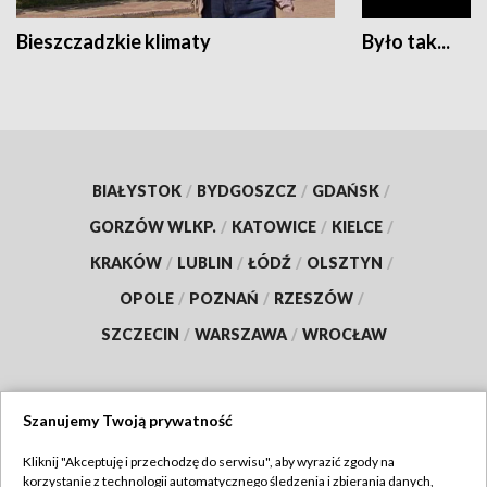
Bieszczadzkie klimaty
Było tak...
BIAŁYSTOK
/
BYDGOSZCZ
/
GDAŃSK
/
GORZÓW WLKP.
/
KATOWICE
/
KIELCE
/
KRAKÓW
/
LUBLIN
/
ŁÓDŹ
/
OLSZTYN
/
OPOLE
/
POZNAŃ
/
RZESZÓW
/
SZCZECIN
/
WARSZAWA
/
WROCŁAW
Szanujemy Twoją prywatność
Dołącz do nas:
Kliknij "Akceptuję i przechodzę do serwisu", aby wyrazić zgody na
korzystanie z technologii automatycznego śledzenia i zbierania danych,
TVP