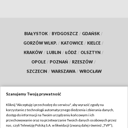
BIAŁYSTOK
/
BYDGOSZCZ
/
GDAŃSK
/
GORZÓW WLKP.
/
KATOWICE
/
KIELCE
/
KRAKÓW
/
LUBLIN
/
ŁÓDŹ
/
OLSZTYN
/
OPOLE
/
POZNAŃ
/
RZESZÓW
/
SZCZECIN
/
WARSZAWA
/
WROCŁAW
Szanujemy Twoją prywatność
Dołącz do nas:
Kliknij "Akceptuję i przechodzę do serwisu", aby wyrazić zgody na
korzystanie z technologii automatycznego śledzenia i zbierania danych,
TVP
dostęp do informacji na Twoim urządzeniu końcowym i ich
Abonament TVP
przechowywanie oraz na przetwarzanie Twoich danych osobowych przez
Regulamin TVP
nas, czyli Telewizję Polską S.A. w likwidacji (zwaną dalej również „TVP”),