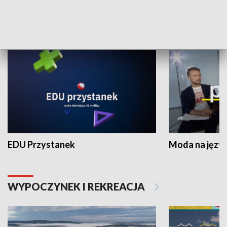
NAUKA I EDUKACJA
EDU Przystanek
Moda na język
WYPOCZYNEK I REKREACJA