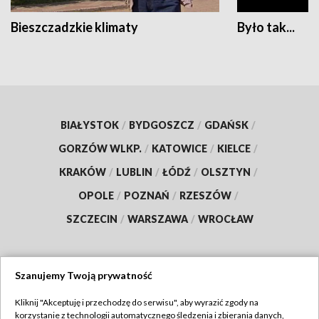
Bieszczadzkie klimaty
Było tak...
BIAŁYSTOK
/
BYDGOSZCZ
/
GDAŃSK
/
GORZÓW WLKP.
/
KATOWICE
/
KIELCE
/
KRAKÓW
/
LUBLIN
/
ŁÓDŹ
/
OLSZTYN
/
OPOLE
/
POZNAŃ
/
RZESZÓW
/
SZCZECIN
/
WARSZAWA
/
WROCŁAW
Szanujemy Twoją prywatność
Dołącz do nas:
Kliknij "Akceptuję i przechodzę do serwisu", aby wyrazić zgody na
korzystanie z technologii automatycznego śledzenia i zbierania danych,
TVP