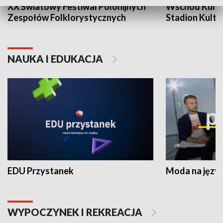
XX Światowy Festiwal Polonijnych
Wschód Kultur
Zespołów Folklorystycznych
Stadion Kultu
NAUKA I EDUKACJA
EDU Przystanek
Moda na język
WYPOCZYNEK I REKREACJA