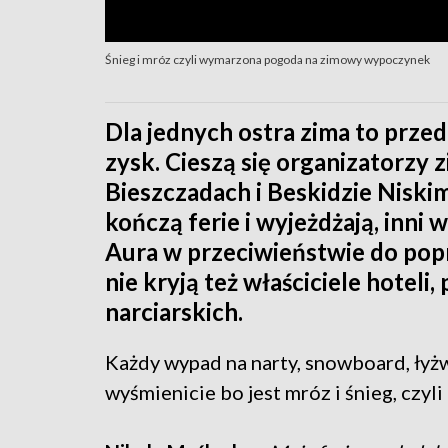
Śnieg i mróz czyli wymarzona pogoda na zimowy wypoczynek
Dla jednych ostra zima to prze
zysk. Cieszą się organizatorz
Bieszczadach i Beskidzie Niskim
kończą ferie i wyjeżdżają, inni
Aura w przeciwieństwie do popr
nie kryją też właściciele hotel
narciarskich.
Każdy wypad na narty, snowboard, łyżw
wyśmienicie bo jest mróz i śnieg, czyl