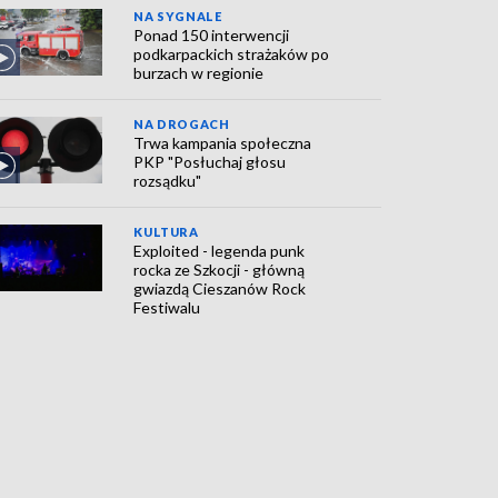
NA SYGNALE
Ponad 150 interwencji
podkarpackich strażaków po
burzach w regionie
NA DROGACH
Trwa kampania społeczna
PKP "Posłuchaj głosu
rozsądku"
KULTURA
Exploited - legenda punk
rocka ze Szkocji - główną
gwiazdą Cieszanów Rock
Festiwalu