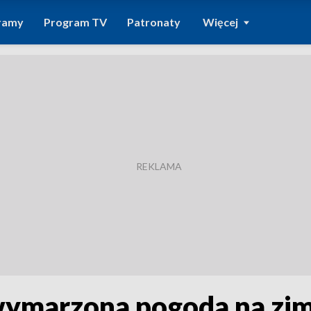
ramy
Program TV
Patronaty
Więcej
i wymarzona pogoda na 