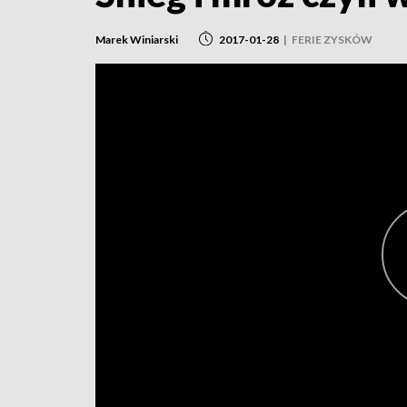
Marek Winiarski
2017-01-28
|
FERIE ZYSKÓW