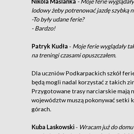
Nikola Maślanka
- Moje ferie wyglądały
lodowy żeby potrenować jazdę szybką na
-To były udane ferie?
- Bardzo!
Patryk Kudła
-
Moje ferie wyglądały ta
na treningi czasami opuszczałem.
Dla uczniów Podkarpackich szkół ferie 
będą mogli nadal korzystać z takich z
Przygotowane trasy narciarskie mają n
województw muszą pokonywać setki ki
górach.
Kuba Laskowski
-
Wracam już do domu d