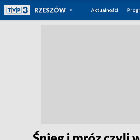
POWRÓT DO
RZESZÓW
Aktualności
Prog
TVP REGIONY
Śnieg i mróz czyl