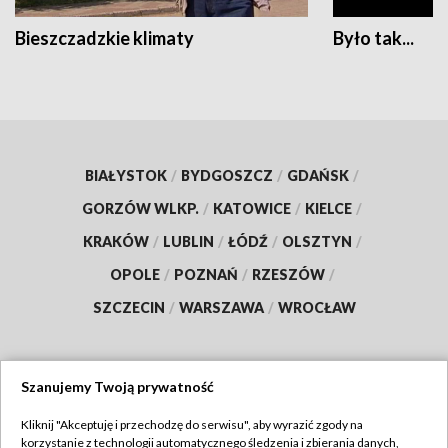
Bieszczadzkie klimaty
Było tak...
BIAŁYSTOK
/
BYDGOSZCZ
/
GDAŃSK
/
GORZÓW WLKP.
/
KATOWICE
/
KIELCE
/
KRAKÓW
/
LUBLIN
/
ŁÓDŹ
/
OLSZTYN
/
OPOLE
/
POZNAŃ
/
RZESZÓW
/
SZCZECIN
/
WARSZAWA
/
WROCŁAW
Szanujemy Twoją prywatność
Dołącz do nas:
Kliknij "Akceptuję i przechodzę do serwisu", aby wyrazić zgody na
korzystanie z technologii automatycznego śledzenia i zbierania danych,
TVP