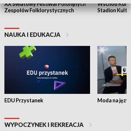
XX Światowy Festiwal Polonijnych
Wschód Kultur
Zespołów Folklorystycznych
Stadion Kultu
NAUKA I EDUKACJA
EDU Przystanek
Moda na język
WYPOCZYNEK I REKREACJA