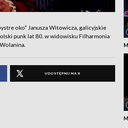
bystre oko” Janusza Witowicza, galicyjskie
polski punk lat 80. w widowisku Filharmonia
 Wolanina.
M
UDOSTĘPNIJ NA X
M