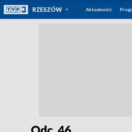
POWRÓT DO
RZESZÓW
Aktualności
Prog
TVP REGIONY
Odc. 46