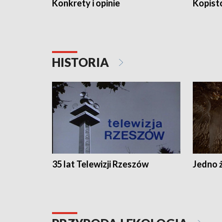
Konkrety i opinie
Kopist
HISTORIA
35 lat Telewizji Rzeszów
Jedno ż