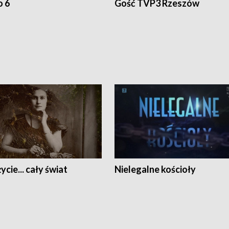
o 6
Gość TVP3 Rzeszów
ycie... cały świat
Nielegalne kościoły