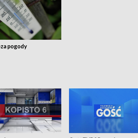
za pogody