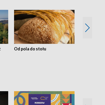
z
Od pola do stołu
50 lat ochro
przyrodnicz
Zachodnich