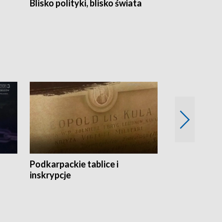
Blisko polityki, blisko świata
Popołudnie 
Podkarpackie tablice i
Szlakiem arc
inskrypcje
drewnianej