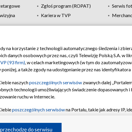
zetargowe
Zgłoś program (ROPAT)
Serwis fo
wizyjna
Kariera w TVP
Merchandi
Polityka prywatności
Moje zgody
Pomoc
Biuro re
ody na korzystanie z technologii automatycznego śledzenia i zbie
 danych osobowych przez nas, czyli Telewizję Polską S.A. w likw
VP (93 firm)
, w celach marketingowych (w tym do zautomatyzow
 poniżej, a także zgody na udostępnianie przez nas identyfikator
Ciebie naszych
poszczególnych serwisów
zwanych dalej „Portalem
obnych technologii umożliwiających świadczenie dopasowanych i be
zowanie ruchu w Internecie.
Ciebie
poszczególnych serwisów
na Portalu, takie jak adresy IP, 
sach Portalu czy historia odwiedzin będą przetwarzane przez TV
ji: przechowywania informacji na urządzeniu lub dostęp do nich,
©2026 Telewizja Polska S.A. w likwidacji
 przechodzę do serwisu
enia profilu spersonalizowanych treści, wyboru spersonalizowany