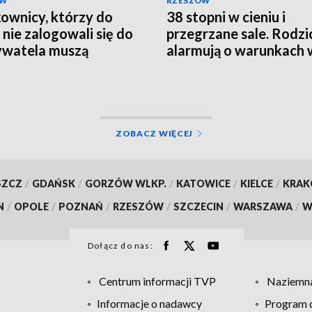
ÓW
RZESZÓW
ownicy, którzy do
38 stopni w cieniu i
 nie zalogowali się do
przegrzane sale. Rodzi
watela muszą
alarmują o warunkach 
rócić ważność
szpitalu
mentów
ZOBACZ WIĘCEJ
SZCZ
/
GDAŃSK
/
GORZÓW WLKP.
/
KATOWICE
/
KIELCE
/
KRA
N
/
OPOLE
/
POZNAŃ
/
RZESZÓW
/
SZCZECIN
/
WARSZAWA
/
W
Dołącz do nas:
Centrum informacji TVP
Naziemna
Informacje o nadawcy
Program d