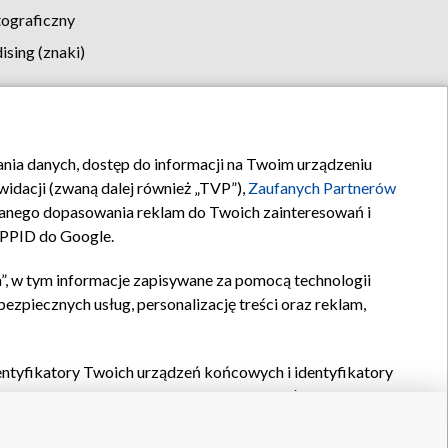
tograficzny
sing (znaki)
klamy
Kontakt
rania danych, dostęp do informacji na Twoim urządzeniu
idacji (zwaną dalej również „TVP”),
Zaufanych Partnerów
anego dopasowania reklam do Twoich zainteresowań i
a PPID do Google.
”, w tym informacje zapisywane za pomocą technologii
zpiecznych usług, personalizację treści oraz reklam,
identyfikatory Twoich urządzeń końcowych i identyfikatory
P,
Zaufanych Partnerów z IAB
oraz pozostałych
Zaufanych
 wyboru podstawowych reklam, wyboru spersonalizowanych
ch treści, pomiaru wydajności reklam, pomiaru wydajności