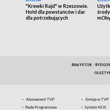
RZESZÓW
RZESZ
"Krewki Rajd" w Rzeszowie.
Użytk
Hołd dla powstańców i dar
środy
dla potrzebujących
mOby
przyw
doku
BIAŁYSTOK
/
BYDGO
OLSZTY
Abonament TVP
Emisja w TVP
Rada Programowa
System NOS