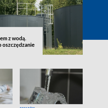
lem z wodą.
o oszczędzanie