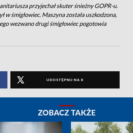
sanitariusza przyjechał skuter śnieżny GOPR-u.
ył w śmigłowiec. Maszyna została uszkodzona,
niego wezwano drugi śmigłowiec pogotowia
UDOSTĘPNIJ NA X
ZOBACZ TAKŻE