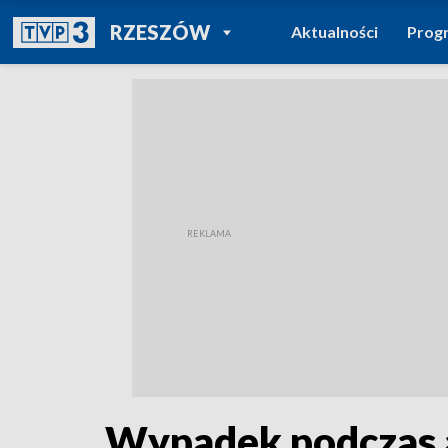
POWRÓT DO
RZESZÓW
Aktualności
Prog
TVP REGIONY
Wypadek podczas ak