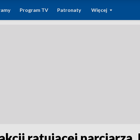
ramy
Program TV
Patronaty
Więcej
cji ratującej narciarza.