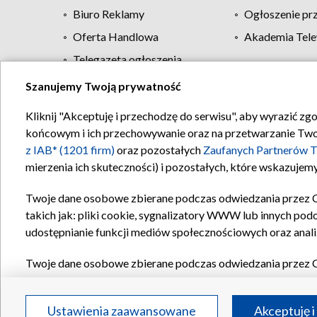
Biuro Reklamy
Ogłoszenie pr
Oferta Handlowa
Akademia Tele
Telegazeta ogłoszenia
Szanujemy Twoją prywatność
Regulamin TVP
Kliknij "Akceptuję i przechodzę do serwisu", aby wyrazić zg
końcowym i ich przechowywanie oraz na przetwarzanie Twoich
z IAB* (1201 firm)
oraz pozostałych
Zaufanych Partnerów T
mierzenia ich skuteczności) i pozostałych, które wskazujemy
Twoje dane osobowe zbierane podczas odwiedzania przez 
takich jak: pliki cookie, sygnalizatory WWW lub innych pod
udostępnianie funkcji mediów społecznościowych oraz anali
Twoje dane osobowe zbierane podczas odwiedzania przez 
plików cookie, informacje o Twoich wyszukiwaniach w serwi
Partnerów TVP
dla realizacji następujących celów i funkc
Ustawienia zaawansowane
Akceptuję i
reklam, tworzenia profilu spersonalizowanych reklam, tworz