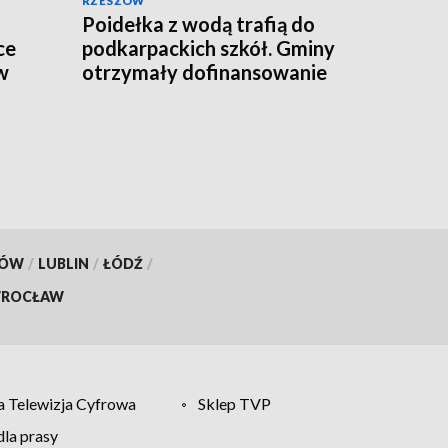
RZESZÓW
Poidełka z wodą trafią do
ce
podkarpackich szkół. Gminy
w
otrzymały dofinansowanie
KÓW
/
LUBLIN
/
ŁÓDŹ
/
ROCŁAW
 Telewizja Cyfrowa
Sklep TVP
la prasy