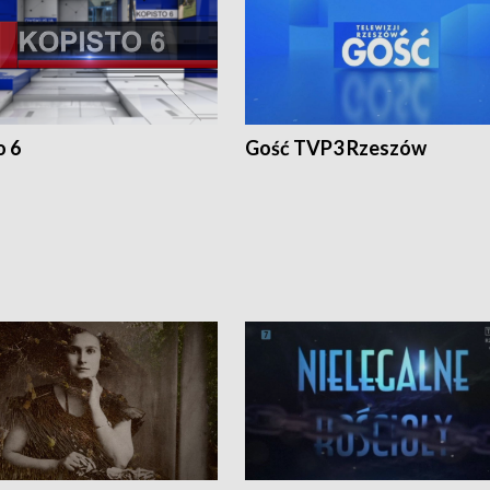
o 6
Gość TVP3 Rzeszów