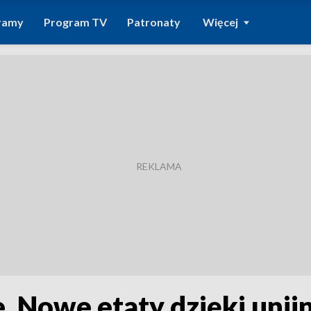
ramy
Program TV
Patronaty
Więcej
e. Nowe etaty dzięki uni