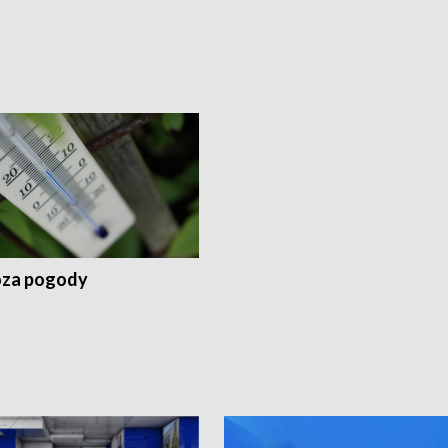
za pogody