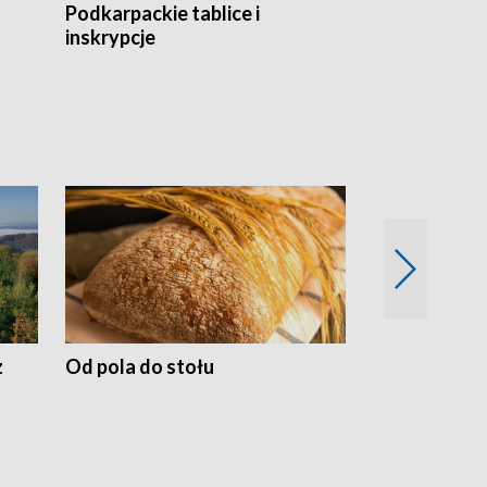
Podkarpackie tablice i
Szlakiem arc
inskrypcje
drewnianej
z
Od pola do stołu
50 lat ochro
przyrodnicz
Zachodnich