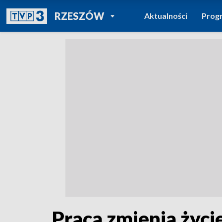
POWRÓT DO
RZESZÓW
Aktualności
Prog
TVP REGIONY
Praca zmienia życi