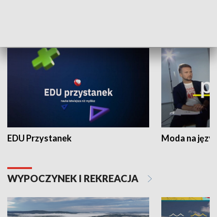
NAUKA I EDUKACJA
EDU Przystanek
Moda na język
WYPOCZYNEK I REKREACJA