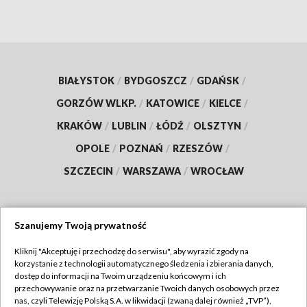
BIAŁYSTOK
/
BYDGOSZCZ
/
GDAŃSK
/
GORZÓW WLKP.
/
KATOWICE
/
KIELCE
/
KRAKÓW
/
LUBLIN
/
ŁÓDŹ
/
OLSZTYN
/
OPOLE
/
POZNAŃ
/
RZESZÓW
/
SZCZECIN
/
WARSZAWA
/
WROCŁAW
Szanujemy Twoją prywatność
Dołącz do nas:
Kliknij "Akceptuję i przechodzę do serwisu", aby wyrazić zgody na
korzystanie z technologii automatycznego śledzenia i zbierania danych,
TVP
dostęp do informacji na Twoim urządzeniu końcowym i ich
Abonament TVP
przechowywanie oraz na przetwarzanie Twoich danych osobowych przez
Regulamin TVP
nas, czyli Telewizję Polską S.A. w likwidacji (zwaną dalej również „TVP”),