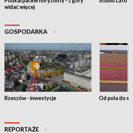
Podkarpackie horyzonty - z góry
Studio Lato
widać więcej
GOSPODARKA
Rzeszów - inwestycje
Od pola do st
REPORTAŻE