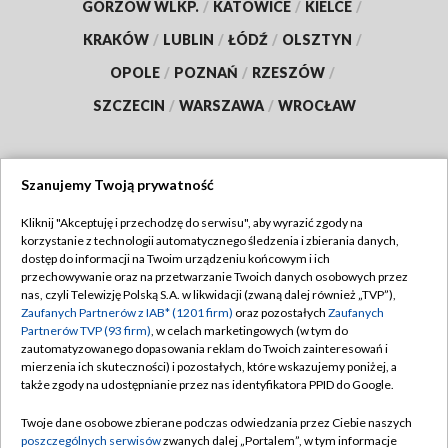
GORZÓW WLKP.
/
KATOWICE
/
KIELCE
/
KRAKÓW
/
LUBLIN
/
ŁÓDŹ
/
OLSZTYN
/
OPOLE
/
POZNAŃ
/
RZESZÓW
/
SZCZECIN
/
WARSZAWA
/
WROCŁAW
Szanujemy Twoją prywatność
Dołącz do nas:
Kliknij "Akceptuję i przechodzę do serwisu", aby wyrazić zgody na
korzystanie z technologii automatycznego śledzenia i zbierania danych,
TVP
dostęp do informacji na Twoim urządzeniu końcowym i ich
Abonament TVP
przechowywanie oraz na przetwarzanie Twoich danych osobowych przez
Regulamin TVP
nas, czyli Telewizję Polską S.A. w likwidacji (zwaną dalej również „TVP”),
Emisja w TVP
Polityka prywatności
Zaufanych Partnerów z IAB* (1201 firm)
oraz pozostałych
Zaufanych
Partnerów TVP (93 firm)
, w celach marketingowych (w tym do
Centrum informacji TVP
Moje zgody
zautomatyzowanego dopasowania reklam do Twoich zainteresowań i
mierzenia ich skuteczności) i pozostałych, które wskazujemy poniżej, a
Naziemna Telewizja Cyfrowa
Pomoc
także zgody na udostępnianie przez nas identyfikatora PPID do Google.
Sklep TVP
Biuro reklamy
Twoje dane osobowe zbierane podczas odwiedzania przez Ciebie naszych
Rada Programowa
Kontakt
poszczególnych serwisów
zwanych dalej „Portalem”, w tym informacje