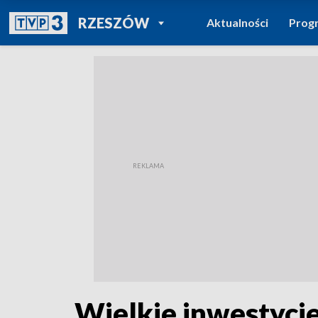
POWRÓT DO
RZESZÓW
Aktualności
Prog
TVP REGIONY
Wielkie inwestycje