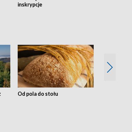
inskrypcje
drewnianej
z
Od pola do stołu
50 lat ochro
przyrodnicz
Zachodnich