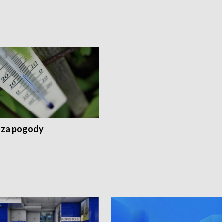
za pogody