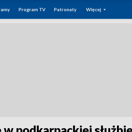
ramy
Program TV
Patronaty
Więcej
 w podkarpackiej służbi