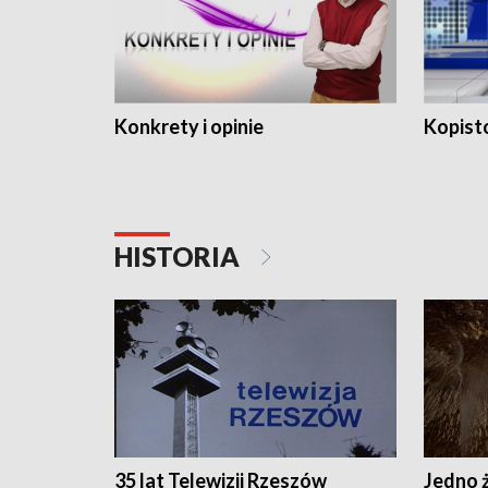
Konkrety i opinie
Kopist
HISTORIA
35 lat Telewizji Rzeszów
Jedno ż