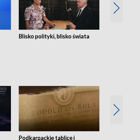
Blisko polityki, blisko świata
Popołudnie 
Podkarpackie tablice i
Szlakiem arc