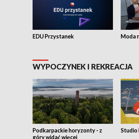
EDU Przystanek
Moda na
WYPOCZYNEK I REKREACJA
Podkarpackie horyzonty - z
Studio
góry widać więcej