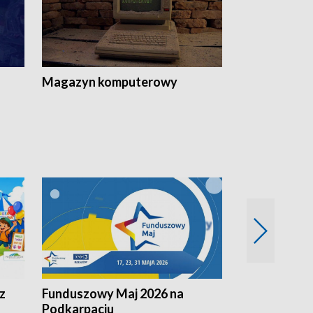
Magazyn komputerowy
z
Funduszowy Maj 2026 na
Podkarpacki
Podkarpaciu
kulinarne z h