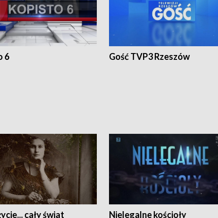
o 6
Gość TVP3 Rzeszów
ycie... cały świat
Nielegalne kościoły