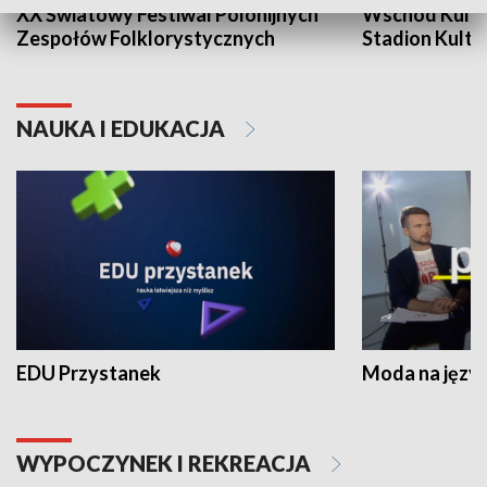
XX Światowy Festiwal Polonijnych
Wschód Kultur
Zespołów Folklorystycznych
Stadion Kultu
NAUKA I EDUKACJA
EDU Przystanek
Moda na język
WYPOCZYNEK I REKREACJA