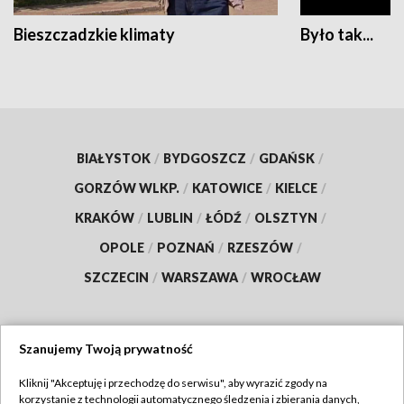
Bieszczadzkie klimaty
Było tak...
BIAŁYSTOK
/
BYDGOSZCZ
/
GDAŃSK
/
GORZÓW WLKP.
/
KATOWICE
/
KIELCE
/
KRAKÓW
/
LUBLIN
/
ŁÓDŹ
/
OLSZTYN
/
OPOLE
/
POZNAŃ
/
RZESZÓW
/
SZCZECIN
/
WARSZAWA
/
WROCŁAW
Szanujemy Twoją prywatność
Dołącz do nas:
Kliknij "Akceptuję i przechodzę do serwisu", aby wyrazić zgody na
korzystanie z technologii automatycznego śledzenia i zbierania danych,
TVP