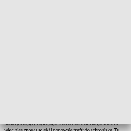
Radosne spotkanie po długiej rozłące
Bejbi - pies rasy Husky, po wielu miesiącach poza
domem wrócił do swoich właścicieli. Wszystko
dzięki szczęśliwemu zbiegowi okoliczności.
Bejbi zaginął półtora roku temu, prawdopodobnie uciekł.
Właściciele psa, którzy chcą pozostać anonimowi, szukali go,
ale bez skutku. Nie wiadomo, co się z nim działo przez
pierwszy rok. Latem błąkał się w okolicach Rzeszowa i w
konsekwencji trafił do schroniska Kundelek. Stąd zabrali go
ludzie podający się za jego właścicieli, nazwali go Diabeł,
więc pies znowu uciekł i ponownie trafił do schroniska. Tu