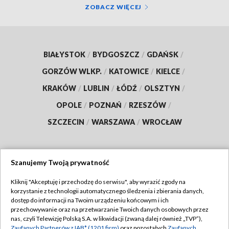
ZOBACZ WIĘCEJ
BIAŁYSTOK
/
BYDGOSZCZ
/
GDAŃSK
/
GORZÓW WLKP.
/
KATOWICE
/
KIELCE
/
KRAKÓW
/
LUBLIN
/
ŁÓDŹ
/
OLSZTYN
/
OPOLE
/
POZNAŃ
/
RZESZÓW
/
SZCZECIN
/
WARSZAWA
/
WROCŁAW
Szanujemy Twoją prywatność
Dołącz do nas:
Kliknij "Akceptuję i przechodzę do serwisu", aby wyrazić zgody na
korzystanie z technologii automatycznego śledzenia i zbierania danych,
TVP
dostęp do informacji na Twoim urządzeniu końcowym i ich
Abonament TVP
przechowywanie oraz na przetwarzanie Twoich danych osobowych przez
Regulamin TVP
nas, czyli Telewizję Polską S.A. w likwidacji (zwaną dalej również „TVP”),
Emisja w TVP
Polityka prywatności
Zaufanych Partnerów z IAB* (1201 firm)
oraz pozostałych
Zaufanych