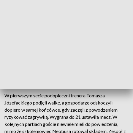
Karpaty Krosno liderem w drugiej lidze
W drugiej lidze siatkarzy liderem pozostają
krośnieńskie Karpaty po zwycięstwie w Nowym
Sączu. Neobus Niebylec walczący o play off nie
ugrał nawet seta w meczu w Lublinie.
W pierwszym secie podopieczni trenera Tomasza
Józefackiego podjęli walkę, a gospodarze odskoczyli
dopiero w samej końcówce, gdy zaczęli z powodzeniem
ryzykować zagrywką. Wygrana do 21 ustawiła mecz. W
kolejnych partiach goście niewiele mieli do powiedzenia,
mimo że szkoleniowiec Neobusa rotował składem. Zespół z