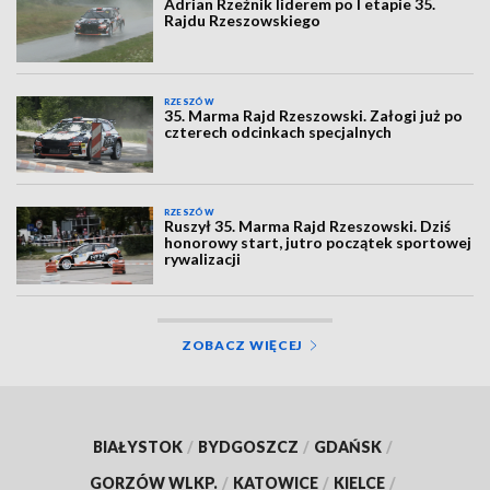
Adrian Rzeźnik liderem po I etapie 35.
Rajdu Rzeszowskiego
RZESZÓW
35. Marma Rajd Rzeszowski. Załogi już po
czterech odcinkach specjalnych
RZESZÓW
Ruszył 35. Marma Rajd Rzeszowski. Dziś
honorowy start, jutro początek sportowej
rywalizacji
ZOBACZ WIĘCEJ
BIAŁYSTOK
/
BYDGOSZCZ
/
GDAŃSK
/
GORZÓW WLKP.
/
KATOWICE
/
KIELCE
/