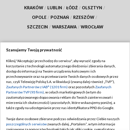
KRAKÓW
/
LUBLIN
/
ŁÓDŹ
/
OLSZTYN
/
OPOLE
/
POZNAŃ
/
RZESZÓW
/
SZCZECIN
/
WARSZAWA
/
WROCŁAW
Szanujemy Twoją prywatność
Dołącz do nas:
Kliknij "Akceptuję i przechodzę do serwisu", aby wyrazić zgody na
korzystanie z technologii automatycznego śledzenia i zbierania danych,
TVP
dostęp do informacji na Twoim urządzeniu końcowym i ich
Abonament TVP
przechowywanie oraz na przetwarzanie Twoich danych osobowych przez
Regulamin TVP
nas, czyli Telewizję Polską S.A. w likwidacji (zwaną dalej również „TVP”),
Emisja w TVP
Polityka prywatności
Zaufanych Partnerów z IAB* (1201 firm)
oraz pozostałych
Zaufanych
Partnerów TVP (93 firm)
, w celach marketingowych (w tym do
Centrum informacji TVP
Moje zgody
zautomatyzowanego dopasowania reklam do Twoich zainteresowań i
mierzenia ich skuteczności) i pozostałych, które wskazujemy poniżej, a
Naziemna Telewizja Cyfrowa
Pomoc
także zgody na udostępnianie przez nas identyfikatora PPID do Google.
Sklep TVP
Biuro reklamy
Twoje dane osobowe zbierane podczas odwiedzania przez Ciebie naszych
Rada Programowa
Kontakt
poszczególnych serwisów
zwanych dalej „Portalem”, w tym informacje
zapisywane za pomocą technologii takich jak: pliki cookie, sygnalizatory