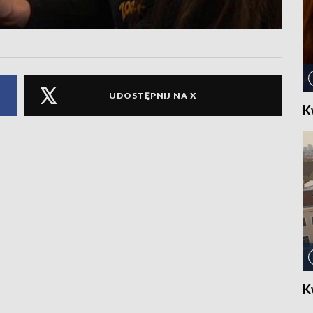
UDOSTĘPNIJ NA X
K
K