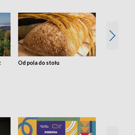
z
Od pola do stołu
50 lat ochro
przyrodnicz
Zachodnich