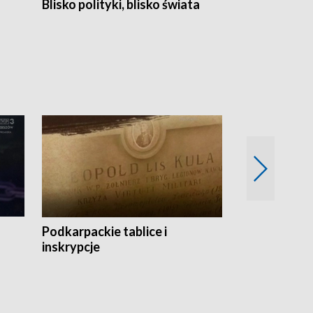
Blisko polityki, blisko świata
Popołudnie 
Podkarpackie tablice i
Szlakiem arc
inskrypcje
drewnianej