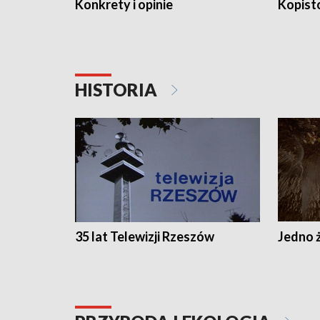
Konkrety i opinie
Kopist
HISTORIA
35 lat Telewizji Rzeszów
Jedno ż