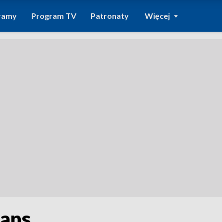
ramy
Program TV
Patronaty
Więcej
zans