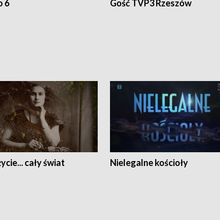
o 6
Gość TVP3 Rzeszów
ycie... cały świat
Nielegalne kościoły