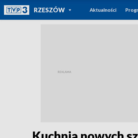
POWRÓT DO
RZESZÓW
Aktualności
Prog
TVP REGIONY
Kuchnia nowych s