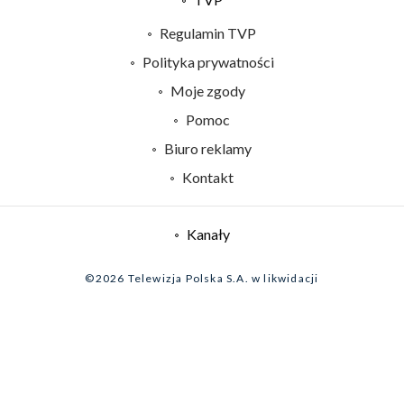
Abonament TVP
Regulamin TVP
Emisja w TVP
Polityka prywatności
Centrum informacji TVP
Moje zgody
Naziemna Telewizja Cyfrowa
Pomoc
Sklep TVP
Biuro reklamy
Rada Programowa
Kontakt
System NOS
Informacje o nadawcy
Kanały
Program dla prasy
©2026 Telewizja Polska S.A. w likwidacji
Biuro Reklamy
Ogłoszenie przetargowe
Zgłoś program (ROPAT)
Serwis fotograficzny
Oferta Handlowa