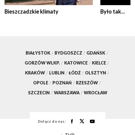
Bieszczadzkie klimaty
Było tak...
BIAŁYSTOK
/
BYDGOSZCZ
/
GDAŃSK
/
GORZÓW WLKP.
/
KATOWICE
/
KIELCE
/
KRAKÓW
/
LUBLIN
/
ŁÓDŹ
/
OLSZTYN
/
OPOLE
/
POZNAŃ
/
RZESZÓW
/
SZCZECIN
/
WARSZAWA
/
WROCŁAW
Dołącz do nas:
TVP