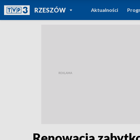
POWRÓT DO
RZESZÓW
Aktualności
Prog
TVP REGIONY
Renowacja zabytko