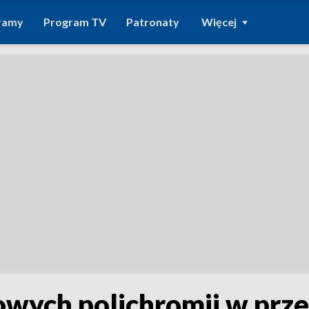
ramy
Program TV
Patronaty
Więcej
wych polichromii w prz