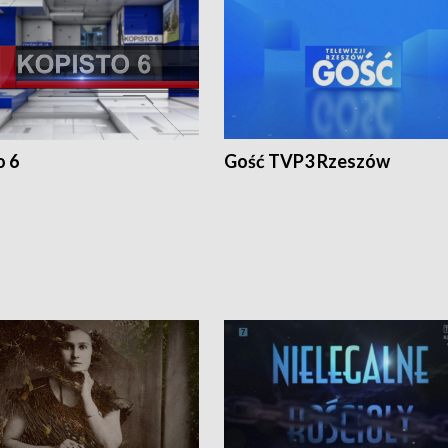
o 6
Gość TVP3 Rzeszów