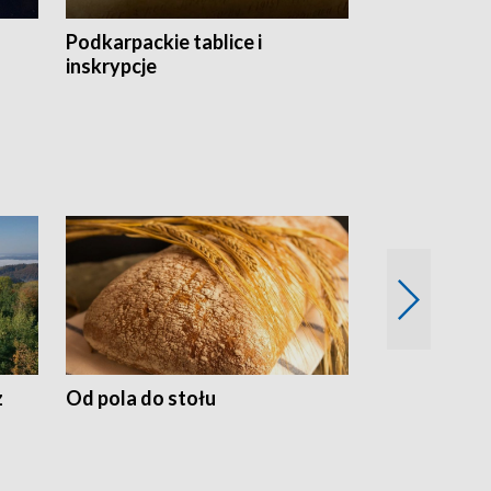
Podkarpackie tablice i
Szlakiem arc
inskrypcje
drewnianej
z
Od pola do stołu
50 lat ochro
przyrodnicz
Zachodnich