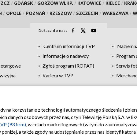
SZCZ
/
GDAŃSK
/
GORZÓW WLKP.
/
KATOWICE
/
KIELCE
/
KRA
N
/
OPOLE
/
POZNAŃ
/
RZESZÓW
/
SZCZECIN
/
WARSZAWA
/
W
Dołącz do nas:
Centrum informacji TVP
Naziemna
Informacje o nadawcy
Program d
zetargowe
Zgłoś program (ROPAT)
Serwis fo
wizyjna
Kariera w TVP
Merchandi
Polityka prywatności
Moje zgody
Pomoc
Biuro re
ody na korzystanie z technologii automatycznego śledzenia i zbie
 danych osobowych przez nas, czyli Telewizję Polską S.A. w likw
VP (93 firm)
, w celach marketingowych (w tym do zautomatyzow
 poniżej, a także zgody na udostępnianie przez nas identyfikator