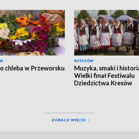
ÓW
RZESZÓW
o chleba w Przeworsku
Muzyka, smaki i histori
Wielki finał Festiwalu
Dziedzictwa Kresów
ZOBACZ WIĘCEJ