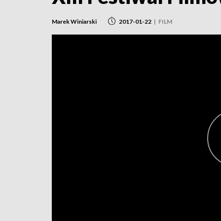
Marek Winiarski
2017-01-22
|
FILM