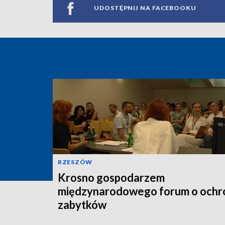
UDOSTĘPNIJ NA FACEBOOKU
RZESZÓW
Krosno gospodarzem
międzynarodowego forum o ochr
zabytków