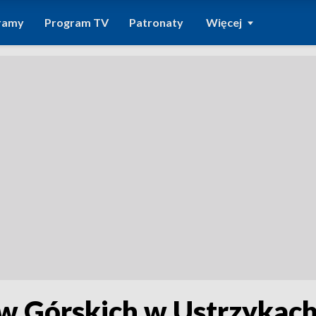
ramy
Program TV
Patronaty
Więcej
ów Górskich w Ustrzykac