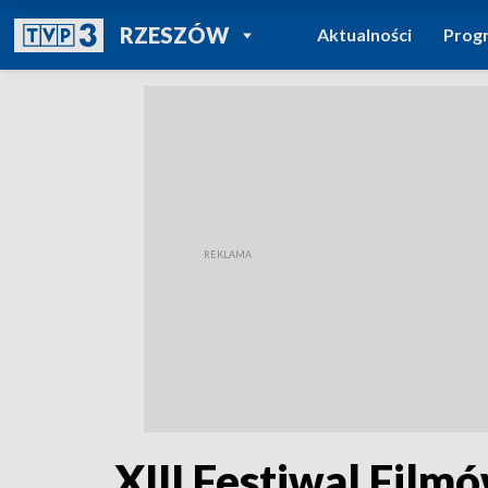
POWRÓT DO
RZESZÓW
Aktualności
Prog
TVP REGIONY
XIII Festiwal Film