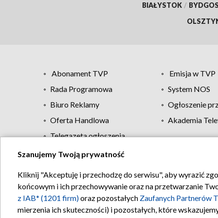
BIAŁYSTOK
/
BYDGO
OLSZTY
Abonament TVP
Emisja w TVP
Rada Programowa
System NOS
Biuro Reklamy
Ogłoszenie pr
Oferta Handlowa
Akademia Tele
Telegazeta ogłoszenia
Szanujemy Twoją prywatność
Regulamin TVP
Kliknij "Akceptuję i przechodzę do serwisu", aby wyrazić zg
końcowym i ich przechowywanie oraz na przetwarzanie Twoich
z IAB* (1201 firm)
oraz pozostałych
Zaufanych Partnerów T
mierzenia ich skuteczności) i pozostałych, które wskazujemy