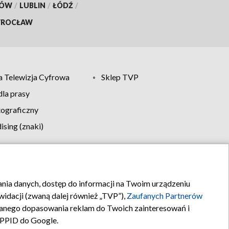
KÓW
/
LUBLIN
/
ŁÓDŹ
/
ROCŁAW
 Telewizja Cyfrowa
Sklep TVP
la prasy
tograficzny
sing (znaki)
klamy
Kontakt
rania danych, dostęp do informacji na Twoim urządzeniu
idacji (zwaną dalej również „TVP”),
Zaufanych Partnerów
anego dopasowania reklam do Twoich zainteresowań i
a PPID do Google.