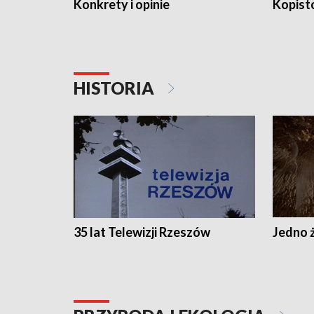
Konkrety i opinie
Kopist
HISTORIA
35 lat Telewizji Rzeszów
Jedno ż