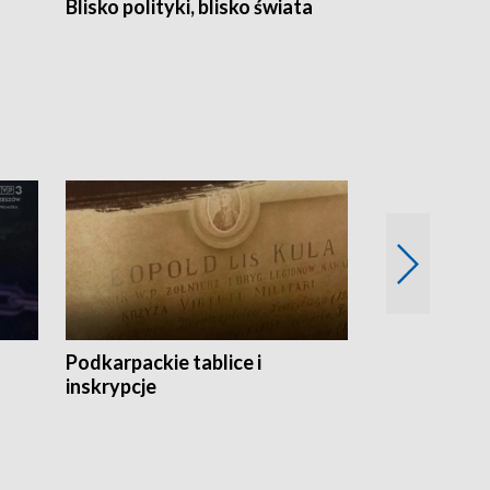
Blisko polityki, blisko świata
Popołudnie 
Podkarpackie tablice i
Szlakiem arc
inskrypcje
drewnianej