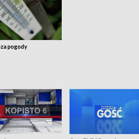
za pogody