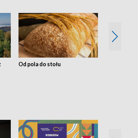
z
Od pola do stołu
50 lat ochro
przyrodnicz
Zachodnich