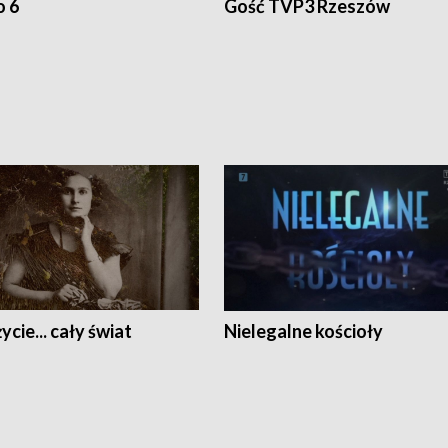
o 6
Gość TVP3 Rzeszów
ycie... cały świat
Nielegalne kościoły