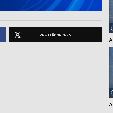
UDOSTĘPNIJ NA X
A
A