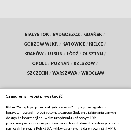
BIAŁYSTOK
/
BYDGOSZCZ
/
GDAŃSK
/
GORZÓW WLKP.
/
KATOWICE
/
KIELCE
/
KRAKÓW
/
LUBLIN
/
ŁÓDŹ
/
OLSZTYN
/
OPOLE
/
POZNAŃ
/
RZESZÓW
/
SZCZECIN
/
WARSZAWA
/
WROCŁAW
Szanujemy Twoją prywatność
Dołącz do nas:
Kliknij "Akceptuję i przechodzę do serwisu", aby wyrazić zgody na
korzystanie z technologii automatycznego śledzenia i zbierania danych,
TVP
dostęp do informacji na Twoim urządzeniu końcowym i ich
Abonament TVP
przechowywanie oraz na przetwarzanie Twoich danych osobowych przez
Regulamin TVP
nas, czyli Telewizję Polską S.A. w likwidacji (zwaną dalej również „TVP”),