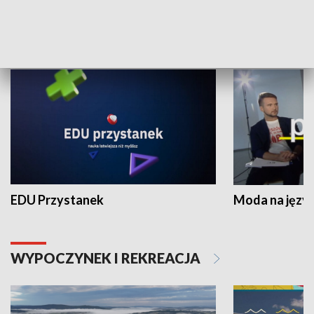
NAUKA I EDUKACJA
EDU Przystanek
Moda na język
WYPOCZYNEK I REKREACJA