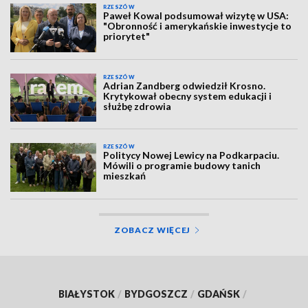
RZESZÓW
Paweł Kowal podsumował wizytę w USA:
"Obronność i amerykańskie inwestycje to
priorytet"
RZESZÓW
Adrian Zandberg odwiedził Krosno.
Krytykował obecny system edukacji i
służbę zdrowia
RZESZÓW
Politycy Nowej Lewicy na Podkarpaciu.
Mówili o programie budowy tanich
mieszkań
ZOBACZ WIĘCEJ
BIAŁYSTOK
/
BYDGOSZCZ
/
GDAŃSK
/