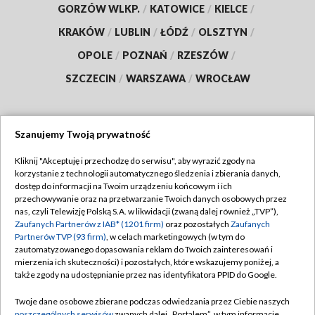
GORZÓW WLKP.
/
KATOWICE
/
KIELCE
/
KRAKÓW
/
LUBLIN
/
ŁÓDŹ
/
OLSZTYN
/
OPOLE
/
POZNAŃ
/
RZESZÓW
/
SZCZECIN
/
WARSZAWA
/
WROCŁAW
Szanujemy Twoją prywatność
Dołącz do nas:
Kliknij "Akceptuję i przechodzę do serwisu", aby wyrazić zgody na
korzystanie z technologii automatycznego śledzenia i zbierania danych,
TVP
dostęp do informacji na Twoim urządzeniu końcowym i ich
Abonament TVP
przechowywanie oraz na przetwarzanie Twoich danych osobowych przez
Regulamin TVP
nas, czyli Telewizję Polską S.A. w likwidacji (zwaną dalej również „TVP”),
Emisja w TVP
Polityka prywatności
Zaufanych Partnerów z IAB* (1201 firm)
oraz pozostałych
Zaufanych
Partnerów TVP (93 firm)
, w celach marketingowych (w tym do
Centrum informacji TVP
Moje zgody
zautomatyzowanego dopasowania reklam do Twoich zainteresowań i
mierzenia ich skuteczności) i pozostałych, które wskazujemy poniżej, a
Naziemna Telewizja Cyfrowa
Pomoc
także zgody na udostępnianie przez nas identyfikatora PPID do Google.
Sklep TVP
Biuro reklamy
Twoje dane osobowe zbierane podczas odwiedzania przez Ciebie naszych
Rada Programowa
poszczególnych serwisów
zwanych dalej „Portalem”, w tym informacje