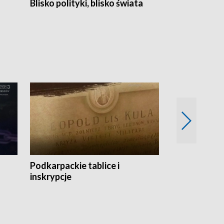
Blisko polityki, blisko świata
Popołudnie 
Podkarpackie tablice i
Szlakiem arc
inskrypcje
drewnianej