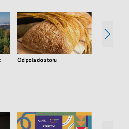
z
Od pola do stołu
50 lat ochro
przyrodnicz
Zachodnich