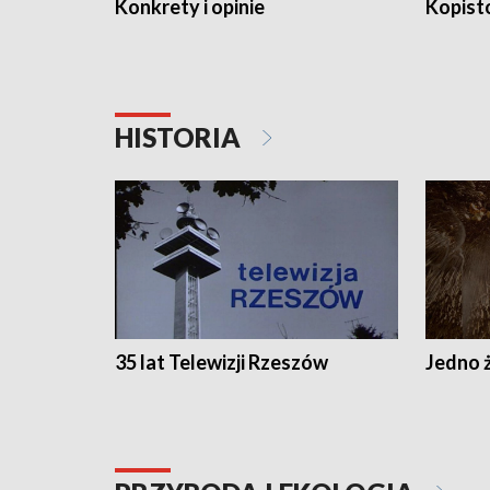
Konkrety i opinie
Kopist
HISTORIA
35 lat Telewizji Rzeszów
Jedno ż