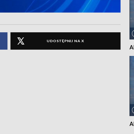
UDOSTĘPNIJ NA X
A
A