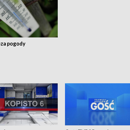
za pogody