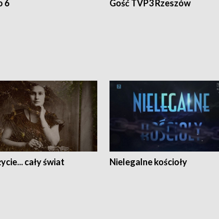
o 6
Gość TVP3 Rzeszów
ycie... cały świat
Nielegalne kościoły